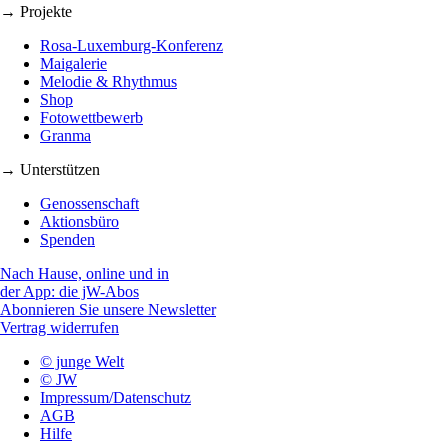
→ Projekte
Rosa-Luxemburg-Konferenz
Maigalerie
Melodie & Rhythmus
Shop
Fotowettbewerb
Granma
→ Unterstützen
Genossenschaft
Aktionsbüro
Spenden
Nach Hause, online und in
der App: die jW-Abos
Abonnieren Sie unsere Newsletter
Vertrag widerrufen
© junge Welt
© JW
Impressum/Datenschutz
AGB
Hilfe