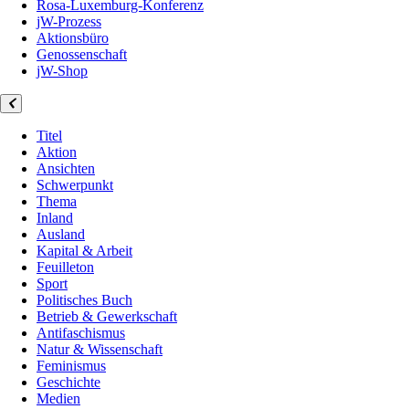
Rosa-Luxemburg-Konferenz
jW-Prozess
Aktionsbüro
Genossenschaft
jW-Shop
Titel
Aktion
Ansichten
Schwerpunkt
Thema
Inland
Ausland
Kapital & Arbeit
Feuilleton
Sport
Politisches Buch
Betrieb & Gewerkschaft
Antifaschismus
Natur & Wissenschaft
Feminismus
Geschichte
Medien