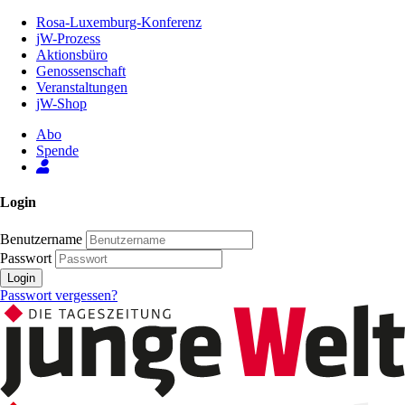
Zum
Rosa-Luxemburg-Konferenz
Inhalt
jW-Prozess
der
Aktionsbüro
Seite
Genossenschaft
Veranstaltungen
jW-Shop
Abo
Spende
Login
Benutzername
Passwort
Login
Passwort vergessen?