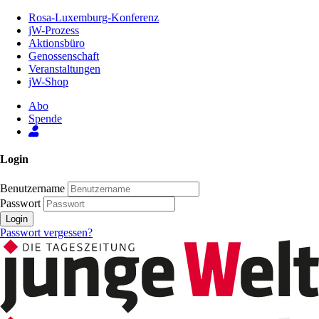
Zum
Rosa-Luxemburg-Konferenz
Inhalt
jW-Prozess
der
Aktionsbüro
Seite
Genossenschaft
Veranstaltungen
jW-Shop
Abo
Spende
Login
Benutzername
Passwort
Login
Passwort vergessen?