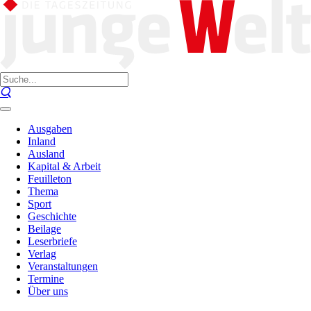
Ausgaben
Inland
Ausland
Kapital & Arbeit
Feuilleton
Thema
Sport
Geschichte
Beilage
Leserbriefe
Verlag
Veranstaltungen
Termine
Über uns