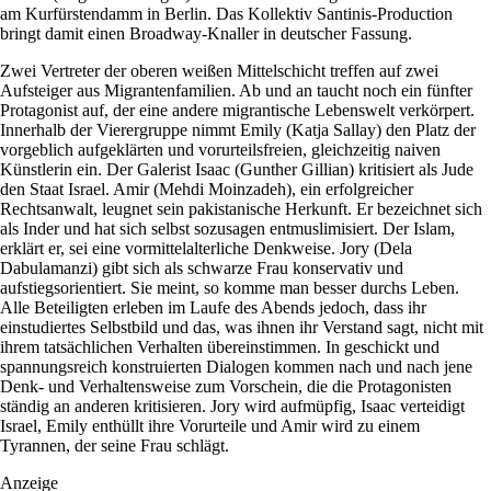
am Kurfürstendamm in Berlin. Das Kollektiv Santinis-Production
bringt damit einen Broadway-Knaller in deutscher Fassung.
Zwei Vertreter der oberen weißen Mittelschicht treffen auf zwei
Aufsteiger aus Migrantenfamilien. Ab und an taucht noch ein fünfter
Protagonist auf, der eine andere migrantische Lebenswelt verkörpert.
Innerhalb der Vierergruppe nimmt Emily (Katja Sallay) den Platz der
vorgeblich aufgeklärten und vorurteilsfreien, gleichzeitig naiven
Künstlerin ein. Der Galerist Isaac (Gunther Gillian) kritisiert als Jude
den Staat Israel. Amir (Mehdi Moinzadeh), ein erfolgreicher
Rechtsanwalt, leugnet sein pakistanische Herkunft. Er bezeichnet sich
als Inder und hat sich selbst sozusagen entmuslimisiert. Der Islam,
erklärt er, sei eine vormittelalterliche Denkweise. Jory (Dela
Dabulamanzi) gibt sich als schwarze Frau konservativ und
aufstiegsorientiert. Sie meint, so komme man besser durchs Leben.
Alle Beteiligten erleben im Laufe des Abends jedoch, dass ihr
einstudiertes Selbstbild und das, was ihnen ihr Verstand sagt, nicht mit
ihrem tatsächlichen Verhalten übereinstimmen. In geschickt und
spannungsreich konstruierten Dialogen kommen nach und nach jene
Denk- und Verhaltensweise zum Vorschein, die die Protagonisten
ständig an anderen kritisieren. Jory wird aufmüpfig, Isaac verteidigt
Israel, Emily enthüllt ihre Vorurteile und Amir wird zu einem
Tyrannen, der seine Frau schlägt.
Anzeige