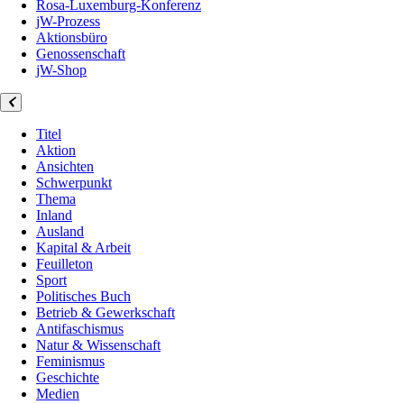
Rosa-Luxemburg-Konferenz
jW-Prozess
Aktionsbüro
Genossenschaft
jW-Shop
Titel
Aktion
Ansichten
Schwerpunkt
Thema
Inland
Ausland
Kapital & Arbeit
Feuilleton
Sport
Politisches Buch
Betrieb & Gewerkschaft
Antifaschismus
Natur & Wissenschaft
Feminismus
Geschichte
Medien