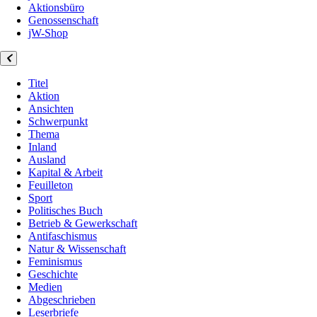
Aktionsbüro
Genossenschaft
jW-Shop
Titel
Aktion
Ansichten
Schwerpunkt
Thema
Inland
Ausland
Kapital & Arbeit
Feuilleton
Sport
Politisches Buch
Betrieb & Gewerkschaft
Antifaschismus
Natur & Wissenschaft
Feminismus
Geschichte
Medien
Abgeschrieben
Leserbriefe