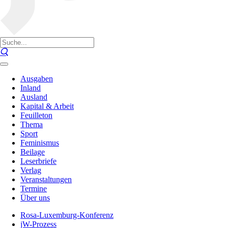
Ausgaben
Inland
Ausland
Kapital & Arbeit
Feuilleton
Thema
Sport
Feminismus
Beilage
Leserbriefe
Verlag
Veranstaltungen
Termine
Über uns
Rosa-Luxemburg-Konferenz
jW-Prozess