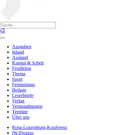
Ausgaben
Inland
Ausland
Kapital & Arbeit
Feuilleton
Thema
Sport
Feminismus
Beilage
Leserbriefe
Verlag
Veranstaltungen
Termine
Über uns
Rosa-Luxemburg-Konferenz
jW-Prozess