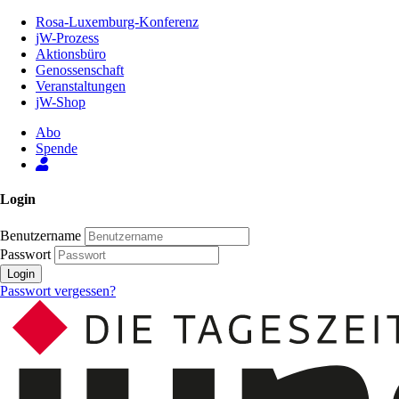
Zum
Rosa-Luxemburg-Konferenz
Inhalt
jW-Prozess
der
Aktionsbüro
Seite
Genossenschaft
Veranstaltungen
jW-Shop
Abo
Spende
Login
Benutzername
Passwort
Login
Passwort vergessen?