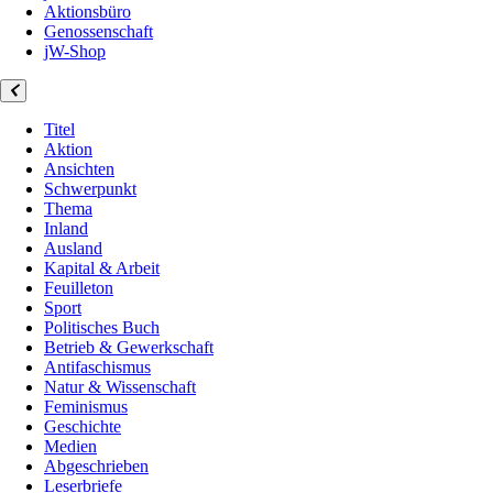
Aktionsbüro
Genossenschaft
jW-Shop
Titel
Aktion
Ansichten
Schwerpunkt
Thema
Inland
Ausland
Kapital & Arbeit
Feuilleton
Sport
Politisches Buch
Betrieb & Gewerkschaft
Antifaschismus
Natur & Wissenschaft
Feminismus
Geschichte
Medien
Abgeschrieben
Leserbriefe