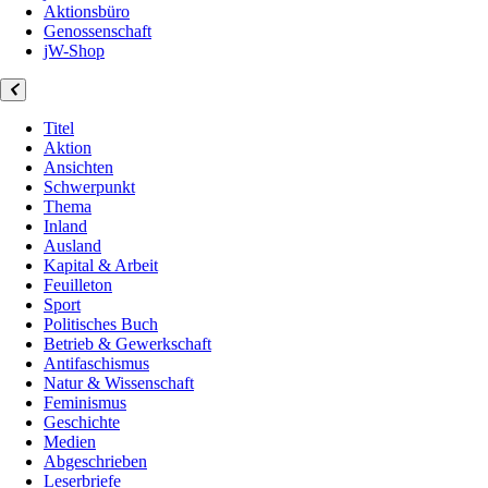
Aktionsbüro
Genossenschaft
jW-Shop
Titel
Aktion
Ansichten
Schwerpunkt
Thema
Inland
Ausland
Kapital & Arbeit
Feuilleton
Sport
Politisches Buch
Betrieb & Gewerkschaft
Antifaschismus
Natur & Wissenschaft
Feminismus
Geschichte
Medien
Abgeschrieben
Leserbriefe