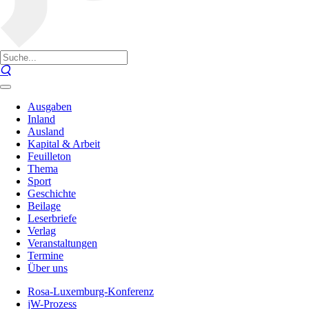
Ausgaben
Inland
Ausland
Kapital & Arbeit
Feuilleton
Thema
Sport
Geschichte
Beilage
Leserbriefe
Verlag
Veranstaltungen
Termine
Über uns
Rosa-Luxemburg-Konferenz
jW-Prozess