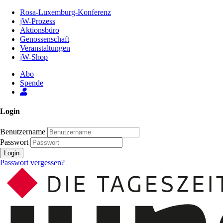
Zum
Rosa-Luxemburg-Konferenz
Inhalt
jW-Prozess
der
Aktionsbüro
Seite
Genossenschaft
Veranstaltungen
jW-Shop
Abo
Spende
Login
Benutzername
Passwort
Login
Passwort vergessen?