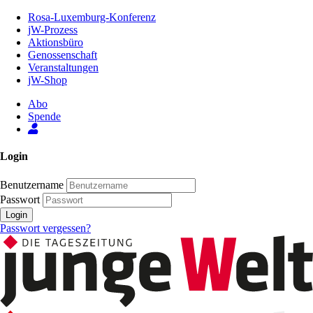
Zum
Rosa-Luxemburg-Konferenz
Inhalt
jW-Prozess
der
Aktionsbüro
Seite
Genossenschaft
Veranstaltungen
jW-Shop
Abo
Spende
Login
Benutzername
Passwort
Login
Passwort vergessen?