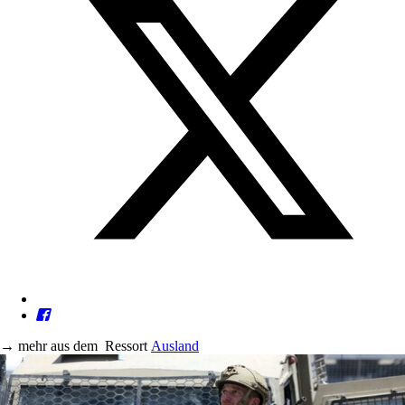
→
mehr aus dem
Ressort
Ausland