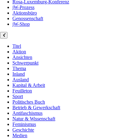
Rosa-Luxemburg-Konferenz
jW-Prozess
Aktionsbüro
Genossenschaft
jW-Shop
Titel
Aktion
Ansichten
Schwerpunkt
Thema
Inland
Ausland
Kapital & Arbeit
Feuilleton
Sport
Politisches Buch
Betrieb & Gewerkschaft
Antifaschismus
Natur & Wissenschaft
Feminismus
Geschichte
Medien