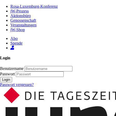
Zum
Rosa-Luxemburg-Konferenz
Inhalt
jW-Prozess
der
Aktionsbüro
Seite
Genossenschaft
Veranstaltungen
jW-Shop
Abo
Spende
Login
Benutzername
Passwort
Login
Passwort vergessen?