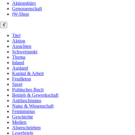
Aktionsbüro
Genossenschaft
jW-Shop
Titel
Aktion
Ansichten
Schwerpunkt
Thema
Inland
Ausland
Kapital & Arbeit
Feuilleton
Sport
Politisches Buch
Betrieb & Gewerkschaft
Antifaschismus
Natur & Wissenschaft
Feminismus
Geschichte
Medien
Abgeschrieben
Leserbriefe