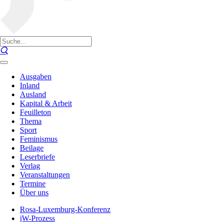
Ausgaben
Inland
Ausland
Kapital & Arbeit
Feuilleton
Thema
Sport
Feminismus
Beilage
Leserbriefe
Verlag
Veranstaltungen
Termine
Über uns
Rosa-Luxemburg-Konferenz
jW-Prozess