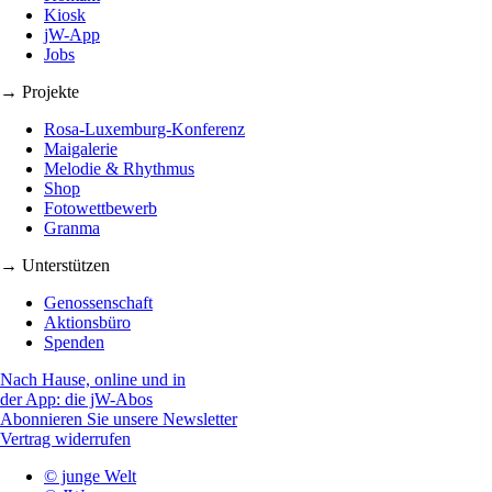
Kiosk
jW-App
Jobs
→ Projekte
Rosa-Luxemburg-Konferenz
Maigalerie
Melodie & Rhythmus
Shop
Fotowettbewerb
Granma
→ Unterstützen
Genossenschaft
Aktionsbüro
Spenden
Nach Hause, online und in
der App: die jW-Abos
Abonnieren Sie unsere Newsletter
Vertrag widerrufen
© junge Welt