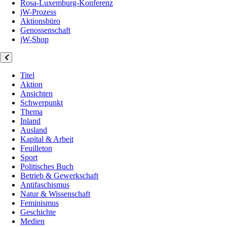
Rosa-Luxemburg-Konferenz
jW-Prozess
Aktionsbüro
Genossenschaft
jW-Shop
Titel
Aktion
Ansichten
Schwerpunkt
Thema
Inland
Ausland
Kapital & Arbeit
Feuilleton
Sport
Politisches Buch
Betrieb & Gewerkschaft
Antifaschismus
Natur & Wissenschaft
Feminismus
Geschichte
Medien