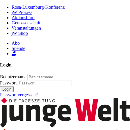
Zum
Rosa-Luxemburg-Konferenz
Inhalt
jW-Prozess
der
Aktionsbüro
Seite
Genossenschaft
Veranstaltungen
jW-Shop
Abo
Spende
Login
Benutzername
Passwort
Login
Passwort vergessen?