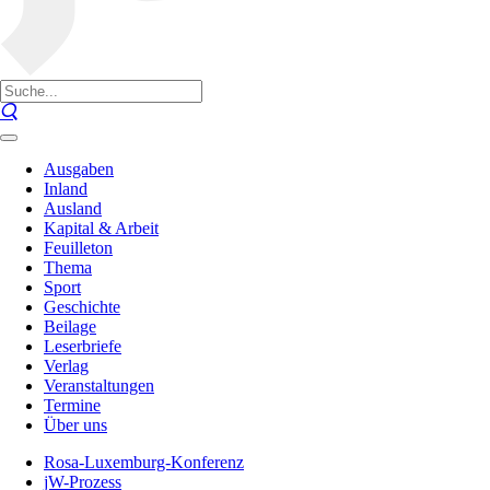
Ausgaben
Inland
Ausland
Kapital & Arbeit
Feuilleton
Thema
Sport
Geschichte
Beilage
Leserbriefe
Verlag
Veranstaltungen
Termine
Über uns
Rosa-Luxemburg-Konferenz
jW-Prozess