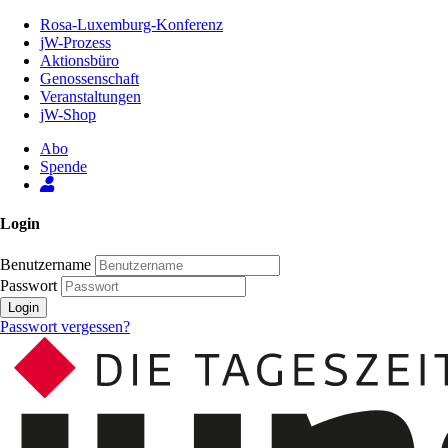
Zum
Rosa-Luxemburg-Konferenz
Inhalt
jW-Prozess
der
Aktionsbüro
Seite
Genossenschaft
Veranstaltungen
jW-Shop
Abo
Spende
Login
Benutzername
Passwort
Login
Passwort vergessen?