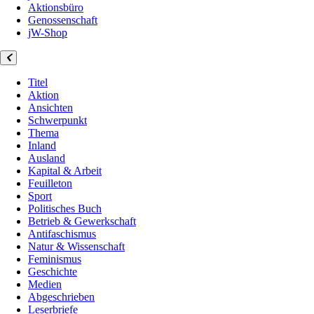
Aktionsbüro
Genossenschaft
jW-Shop
Titel
Aktion
Ansichten
Schwerpunkt
Thema
Inland
Ausland
Kapital & Arbeit
Feuilleton
Sport
Politisches Buch
Betrieb & Gewerkschaft
Antifaschismus
Natur & Wissenschaft
Feminismus
Geschichte
Medien
Abgeschrieben
Leserbriefe