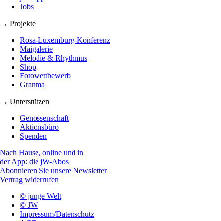
Jobs
→ Projekte
Rosa-Luxemburg-Konferenz
Maigalerie
Melodie & Rhythmus
Shop
Fotowettbewerb
Granma
→ Unterstützen
Genossenschaft
Aktionsbüro
Spenden
Nach Hause, online und in
der App: die jW-Abos
Abonnieren Sie unsere Newsletter
Vertrag widerrufen
© junge Welt
© JW
Impressum/Datenschutz