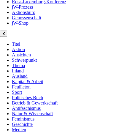
Rosa-Luxemburg-Konferenz
jW-Prozess
Aktionsbüro
Genossenschaft
jW-Shop
Titel
Aktion
Ansichten
Schwerpunkt
Thema
Inland
Ausland
Kapital & Arbeit
Feuilleton
Sport
Politisches Buch
Betrieb & Gewerkschaft
Antifaschismus
Natur & Wissenschaft
Feminismus
Geschichte
Medien