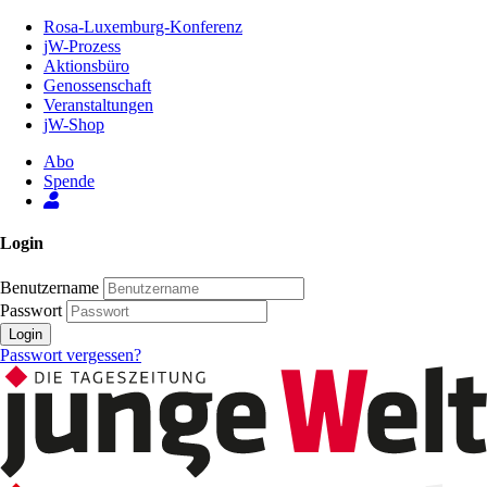
Zum
Rosa-Luxemburg-Konferenz
Inhalt
jW-Prozess
der
Aktionsbüro
Seite
Genossenschaft
Veranstaltungen
jW-Shop
Abo
Spende
Login
Benutzername
Passwort
Login
Passwort vergessen?