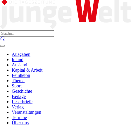
Ausgaben
Inland
Ausland
Kapital & Arbeit
Feuilleton
Thema
Sport
Geschichte
Beilage
Leserbriefe
Verlag
Veranstaltungen
Termine
Über uns