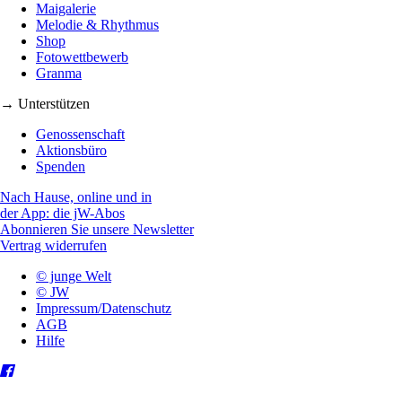
Maigalerie
Melodie & Rhythmus
Shop
Fotowettbewerb
Granma
→ Unterstützen
Genossenschaft
Aktionsbüro
Spenden
Nach Hause, online und in
der App: die jW-Abos
Abonnieren Sie unsere Newsletter
Vertrag widerrufen
© junge Welt
© JW
Impressum/Datenschutz
AGB
Hilfe