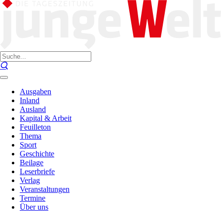
Ausgaben
Inland
Ausland
Kapital & Arbeit
Feuilleton
Thema
Sport
Geschichte
Beilage
Leserbriefe
Verlag
Veranstaltungen
Termine
Über uns