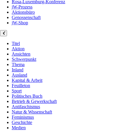
Rosa-Luxemburg-Konferenz
jW-Prozess
Aktionsbüro
Genossenschaft
jW-Shop
Titel
Aktion
Ansichten
Schwerpunkt
Thema
Inland
Ausland
Kapital & Arbeit
Feuilleton
Sport
Politisches Buch
Betrieb & Gewerkschaft
Antifaschismus
Natur & Wissenschaft
Feminismus
Geschichte
Medien