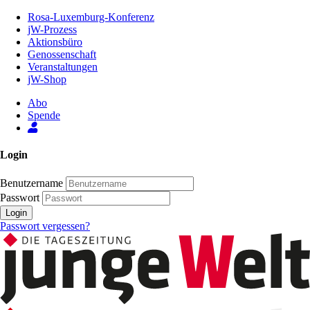
Zum
Rosa-Luxemburg-Konferenz
Inhalt
jW-Prozess
der
Aktionsbüro
Seite
Genossenschaft
Veranstaltungen
jW-Shop
Abo
Spende
Login
Benutzername
Passwort
Login
Passwort vergessen?