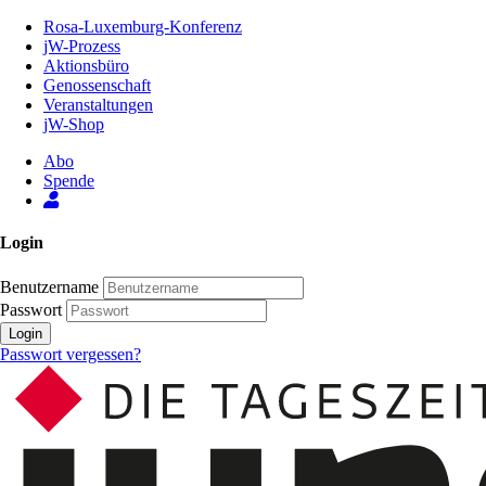
Zum
Rosa-Luxemburg-Konferenz
Inhalt
jW-Prozess
der
Aktionsbüro
Seite
Genossenschaft
Veranstaltungen
jW-Shop
Abo
Spende
Login
Benutzername
Passwort
Login
Passwort vergessen?