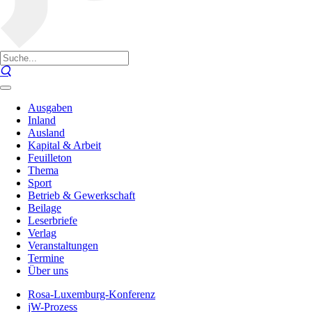
Ausgaben
Inland
Ausland
Kapital & Arbeit
Feuilleton
Thema
Sport
Betrieb & Gewerkschaft
Beilage
Leserbriefe
Verlag
Veranstaltungen
Termine
Über uns
Rosa-Luxemburg-Konferenz
jW-Prozess