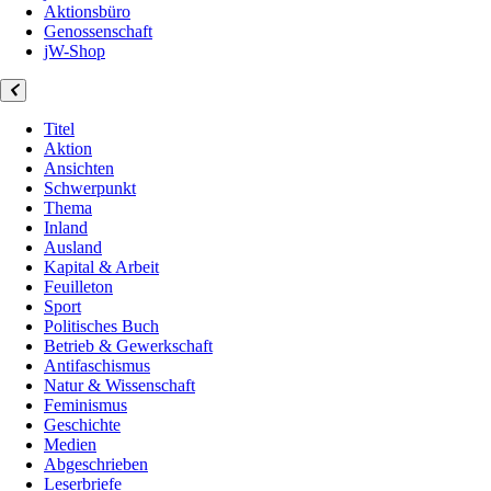
Aktionsbüro
Genossenschaft
jW-Shop
Titel
Aktion
Ansichten
Schwerpunkt
Thema
Inland
Ausland
Kapital & Arbeit
Feuilleton
Sport
Politisches Buch
Betrieb & Gewerkschaft
Antifaschismus
Natur & Wissenschaft
Feminismus
Geschichte
Medien
Abgeschrieben
Leserbriefe