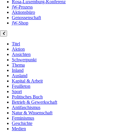
Rosa-Luxemburg-Konferenz
jW-Prozess
Aktionsbüro
Genossenschaft
jW-Shop
Titel
Aktion
Ansichten
Schwerpunkt
Thema
Inland
Ausland
Kapital & Arbeit
Feuilleton
Sport
Politisches Buch
Betrieb & Gewerkschaft
Antifaschismus
Natur & Wissenschaft
Feminismus
Geschichte
Medien