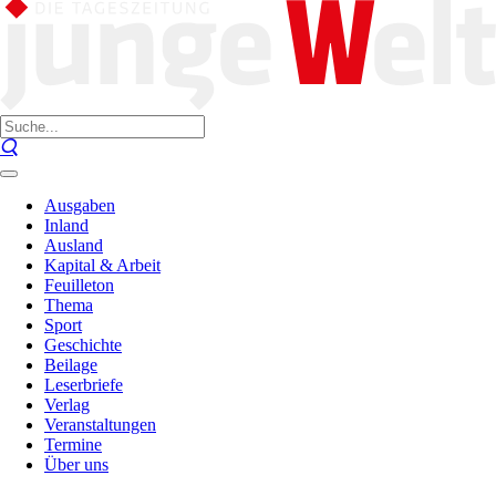
Ausgaben
Inland
Ausland
Kapital & Arbeit
Feuilleton
Thema
Sport
Geschichte
Beilage
Leserbriefe
Verlag
Veranstaltungen
Termine
Über uns