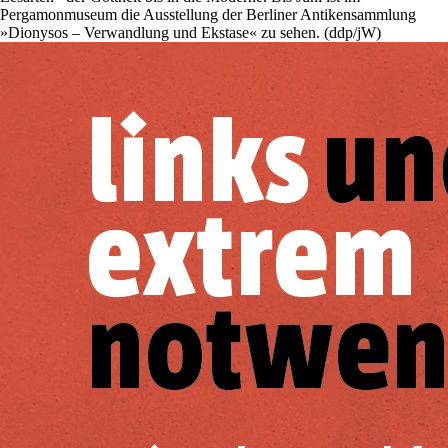
Pergamonmuseum die Ausstellung der Berliner Antikensammlung
»Dionysos – Verwandlung und Ekstase« zu sehen. (ddp/jW)