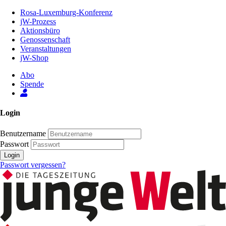
Zum
Rosa-Luxemburg-Konferenz
Inhalt
jW-Prozess
der
Aktionsbüro
Seite
Genossenschaft
Veranstaltungen
jW-Shop
Abo
Spende
Login
Benutzername
Passwort
Login
Passwort vergessen?