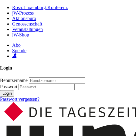
Zum
Rosa-Luxemburg-Konferenz
Inhalt
jW-Prozess
der
Aktionsbüro
Seite
Genossenschaft
Veranstaltungen
jW-Shop
Abo
Spende
Login
Benutzername
Passwort
Login
Passwort vergessen?