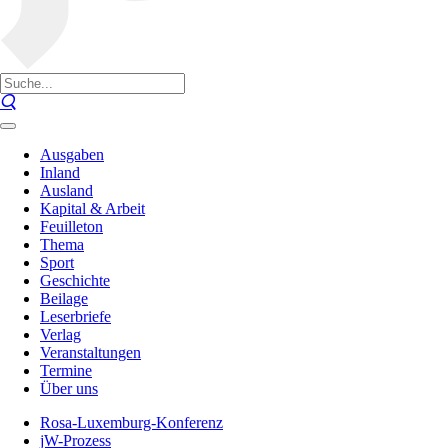
Ausgaben
Inland
Ausland
Kapital & Arbeit
Feuilleton
Thema
Sport
Geschichte
Beilage
Leserbriefe
Verlag
Veranstaltungen
Termine
Über uns
Rosa-Luxemburg-Konferenz
jW-Prozess