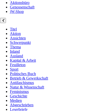
Aktionsbüro
Genossenschaft
jW-Shop
Titel
Aktion
Ansichten
Schwerpunkt
Thema
Inland
Ausland
Kapital & Arbeit
Feuilleton
Sport
Politisches Buch
Betrieb & Gewerkschaft
Antifaschismus
Natur & Wissenschaft
Feminismus
Geschichte
Medien
Abgeschrieben
Leserbriefe