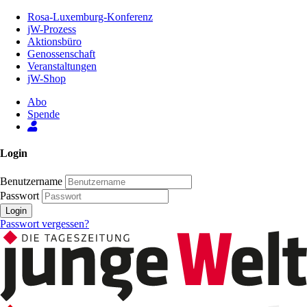
Zum
Rosa-Luxemburg-Konferenz
Inhalt
jW-Prozess
der
Aktionsbüro
Seite
Genossenschaft
Veranstaltungen
jW-Shop
Abo
Spende
Login
Benutzername
Passwort
Login
Passwort vergessen?