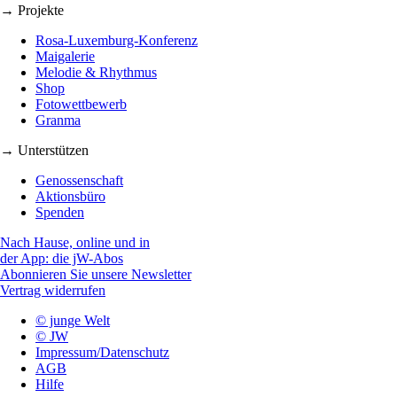
→ Projekte
Rosa-Luxemburg-Konferenz
Maigalerie
Melodie & Rhythmus
Shop
Fotowettbewerb
Granma
→ Unterstützen
Genossenschaft
Aktionsbüro
Spenden
Nach Hause, online und in
der App: die jW-Abos
Abonnieren Sie unsere Newsletter
Vertrag widerrufen
© junge Welt
© JW
Impressum/Datenschutz
AGB
Hilfe