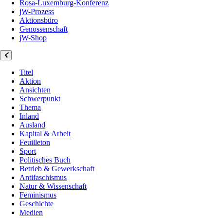
Rosa-Luxemburg-Konferenz
jW-Prozess
Aktionsbüro
Genossenschaft
jW-Shop
Titel
Aktion
Ansichten
Schwerpunkt
Thema
Inland
Ausland
Kapital & Arbeit
Feuilleton
Sport
Politisches Buch
Betrieb & Gewerkschaft
Antifaschismus
Natur & Wissenschaft
Feminismus
Geschichte
Medien