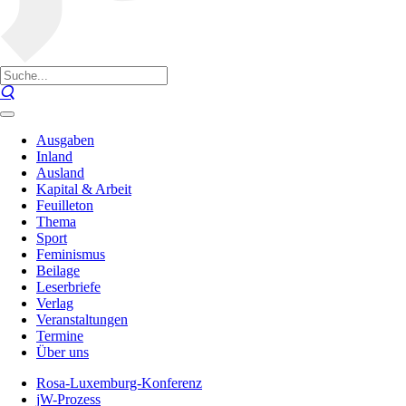
Ausgaben
Inland
Ausland
Kapital & Arbeit
Feuilleton
Thema
Sport
Feminismus
Beilage
Leserbriefe
Verlag
Veranstaltungen
Termine
Über uns
Rosa-Luxemburg-Konferenz
jW-Prozess