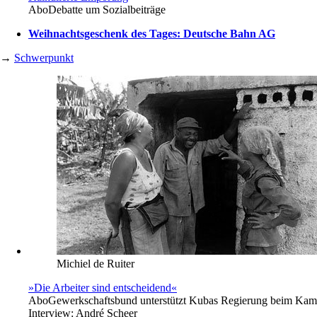
Abo
Debatte um Sozialbeiträge
Weihnachtsgeschenk des Tages: Deutsche Bahn AG
→
Schwerpunkt
Michiel de Ruiter
»Die Arbeiter sind entscheidend«
Abo
Gewerkschaftsbund unterstützt Kubas Regierung beim Kampf
Interview:
André Scheer