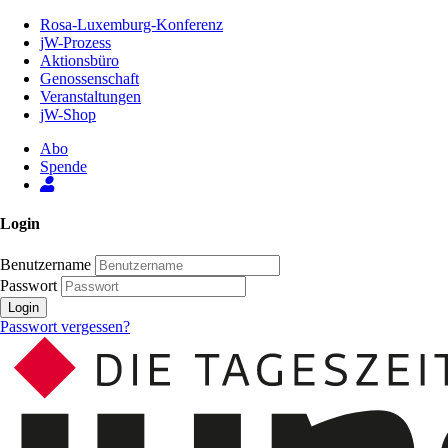
Zum
Rosa-Luxemburg-Konferenz
Inhalt
jW-Prozess
der
Aktionsbüro
Seite
Genossenschaft
Veranstaltungen
jW-Shop
Abo
Spende
Login
Benutzername
Passwort
Login
Passwort vergessen?