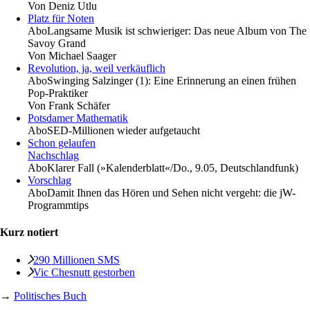
Von
Deniz Utlu
Platz für Noten
Abo
Langsame Musik ist schwieriger: Das neue Album von The
Savoy Grand
Von
Michael Saager
Revolution, ja, weil verkäuflich
Abo
Swinging Salzinger (1): Eine Erinnerung an einen frühen
Pop-Praktiker
Von
Frank Schäfer
Potsdamer Mathematik
Abo
SED-Millionen wieder aufgetaucht
Schon gelaufen
Nachschlag
Abo
Klarer Fall (»Kalenderblatt«/Do., 9.05, Deutschlandfunk)
Vorschlag
Abo
Damit Ihnen das Hören und Sehen nicht vergeht: die jW-
Programmtips
Kurz notiert
290 Millionen SMS
Vic Chesnutt gestorben
→
Politisches Buch