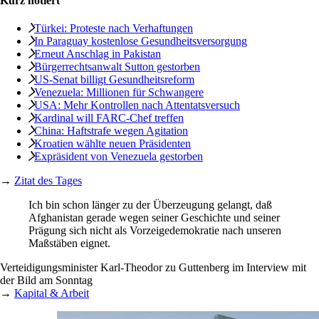
Kurz notiert
Türkei: Proteste nach Verhaftungen
In Paraguay kostenlose Gesundheitsversorgung
Erneut Anschlag in Pakistan
Bürgerrechtsanwalt Sutton gestorben
US-Senat billigt Gesundheitsreform
Venezuela: Millionen für Schwangere
USA: Mehr Kontrollen nach Attentatsversuch
Kardinal will FARC-Chef treffen
China: Haftstrafe wegen Agitation
Kroatien wählte neuen Präsidenten
Expräsident von Venezuela gestorben
→
Zitat des Tages
Ich bin schon länger zu der Überzeugung gelangt, daß
Afghanistan gerade wegen seiner Geschichte und seiner
Prägung sich nicht als Vorzeigedemokratie nach unseren
Maßstäben eignet.
Verteidigungsminister Karl-Theodor zu Guttenberg im Interview mit
der Bild am Sonntag
→
Kapital & Arbeit