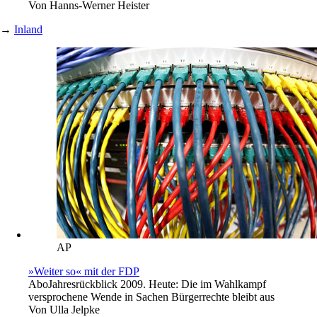
Von
Hanns-Werner Heister
→
Inland
AP
»Weiter so« mit der FDP
Abo
Jahresrückblick 2009. Heute: Die im Wahlkampf
versprochene Wende in Sachen Bürgerrechte bleibt aus
Von
Ulla Jelpke