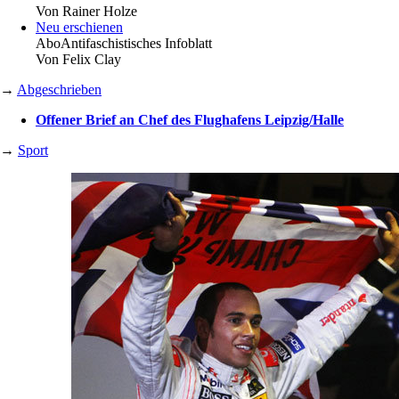
Von
Rainer Holze
Neu erschienen
Abo
Antifaschistisches Infoblatt
Von
Felix Clay
→
Abgeschrieben
Offener Brief an Chef des Flughafens Leipzig/Halle
→
Sport