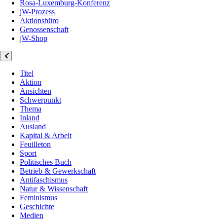
Rosa-Luxemburg-Konferenz
jW-Prozess
Aktionsbüro
Genossenschaft
jW-Shop
Titel
Aktion
Ansichten
Schwerpunkt
Thema
Inland
Ausland
Kapital & Arbeit
Feuilleton
Sport
Politisches Buch
Betrieb & Gewerkschaft
Antifaschismus
Natur & Wissenschaft
Feminismus
Geschichte
Medien