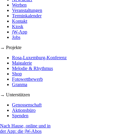
Werben
Veranstaltungen
Terminkalender
Kontakt
Kiosk
jW-App
Jobs
→ Projekte
Rosa-Luxemburg-Konferenz
Maigalerie
Melodie & Rhythmus
Shop
Fotowettbewerb
Granma
→ Unterstützen
Genossenschaft
Aktionsbüro
Spenden
Nach Hause, online und in
der App: die jW-Abos