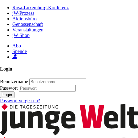
Zum
Rosa-Luxemburg-Konferenz
Inhalt
jW-Prozess
der
Aktionsbüro
Seite
Genossenschaft
Veranstaltungen
jW-Shop
Abo
Spende
Login
Benutzername
Passwort
Login
Passwort vergessen?