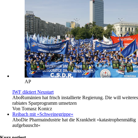
AP
IWF diktiert Neustart
Abo
Rumänien hat frisch installierte Regierung. Die will weiteres
rabiates Sparprogramm umsetzen
Von
Tomasz Konicz
Reibach mit »Schweinegrippe«
Abo
Die Pharmaindustrie hat die Krankheit »katastrophenmäßig
aufgebauscht«
Kurz notiert