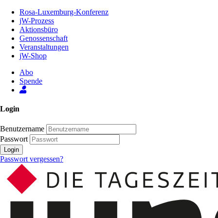
Zum
Rosa-Luxemburg-Konferenz
Inhalt
jW-Prozess
der
Aktionsbüro
Seite
Genossenschaft
Veranstaltungen
jW-Shop
Abo
Spende
Login
Benutzername
Passwort
Login
Passwort vergessen?