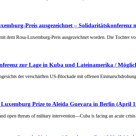
emburg-Preis ausgezeichnet – Solidaritätskonferenz 
n mit dem Rosa-Luxemburg-Preis ausgezeichnet worden. Die Tochter vo
nferenz zur Lage in Kuba und Lateinamerika / Möglich
gesichts der verschärften US-Blockade mit offenen Einmarschdrohungen
Luxemburg Prize to Aleida Guevara in Berlin (April 1
pen threats of military intervention—Cuba is facing an acute crisis and