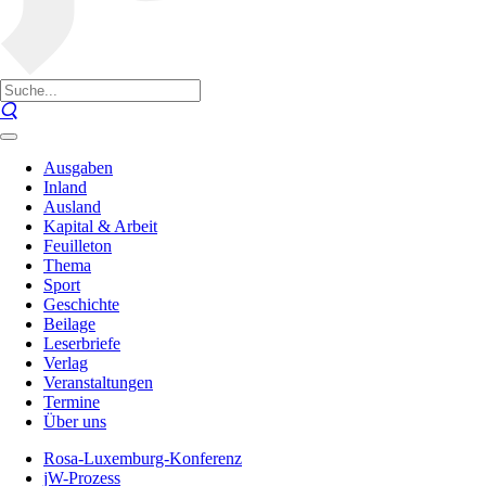
Ausgaben
Inland
Ausland
Kapital & Arbeit
Feuilleton
Thema
Sport
Geschichte
Beilage
Leserbriefe
Verlag
Veranstaltungen
Termine
Über uns
Rosa-Luxemburg-Konferenz
jW-Prozess