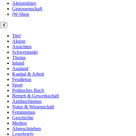
Aktionsbüro
Genossenschaft
jW-Shop
Titel
Aktion
Ansichten
Schwerpunkt
Thema
Inland
Ausland
Kapital & Arbeit
Feuilleton
Sport
Politisches Buch
Betrieb & Gewerkschaft
Antifaschismus
Natur & Wissenschaft
Feminismus
Geschichte
Medien
Abgeschrieben
Leserbriefe