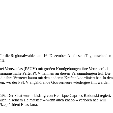
 für die Regionalwahlen am 16. Dezember. An diesem Tag entscheiden
nte.
Partei Venezuelas (PSUV) mit großen Kundgebungen ihre Vertreter bei
ommunistische Partei PCV nahmen an diesen Versammlungen teil. Die
e ihre Vertreter kaum mit den anderen Kräften koordiniert hat. In den
egionen, wo der PSUV angehörende Gouverneure wiedergewählt werden
aßt. Der Staat wurde bislang von Henrique Capriles Radonski regiert,
auch in seinem Heimatstaat – wenn auch knapp – verloren hat, will
izepräsident Elías Jaua.