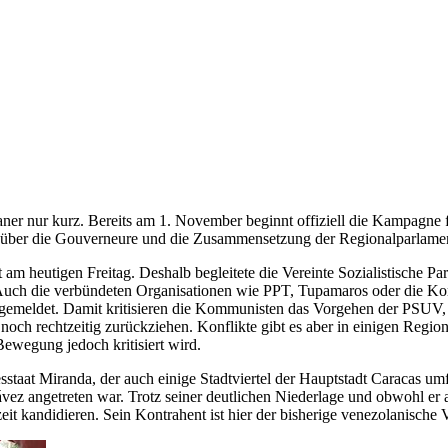
ner nur kurz. Bereits am 1. November beginnt offiziell die Kampagne
 über die Gouverneure und die Zusammensetzung der Regionalparlame
 am heutigen Freitag. Deshalb begleitete die Vereinte Sozialistische 
 Auch die verbündeten Organisationen wie PPT, Tupamaros oder die K
gemeldet. Damit kritisieren die Kommunisten das Vorgehen der PSUV, di
 noch rechtzeitig zurückziehen. Konflikte gibt es aber in einigen R
Bewegung jedoch kritisiert wird.
aat Miranda, der auch einige Stadtviertel der Hauptstadt Caracas umf
ez angetreten war. Trotz seiner deutlichen Niederlage und obwohl er 
t kandidieren. Sein Kontrahent ist hier der bisherige venezolanische V