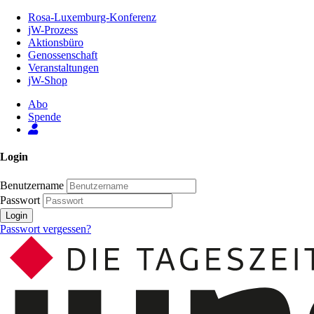
Zum
Rosa-Luxemburg-Konferenz
Inhalt
jW-Prozess
der
Aktionsbüro
Seite
Genossenschaft
Veranstaltungen
jW-Shop
Abo
Spende
Login
Benutzername
Passwort
Login
Passwort vergessen?