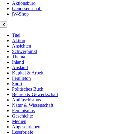
Aktionsbüro
Genossenschaft
jW-Shop
Titel
Aktion
Ansichten
Schwerpunkt
Thema
Inland
Ausland
Kapital & Arbeit
Feuilleton
Sport
Politisches Buch
Betrieb & Gewerkschaft
Antifaschismus
Natur & Wissenschaft
Feminismus
Geschichte
Medien
Abgeschrieben
Leserbriefe