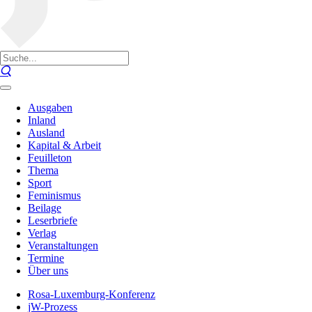
Ausgaben
Inland
Ausland
Kapital & Arbeit
Feuilleton
Thema
Sport
Feminismus
Beilage
Leserbriefe
Verlag
Veranstaltungen
Termine
Über uns
Rosa-Luxemburg-Konferenz
jW-Prozess