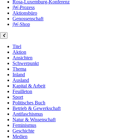
Rosa-Luxemburg-Konferenz
jW-Prozess
Aktionsbüro
Genossenschaft
jW-Shop
Titel
Aktion
Ansichten
Schwerpunkt
Thema
Inland
Ausland
Kapital & Arbeit
Feuilleton
Sport
Politisches Buch
Betrieb & Gewerkschaft
Antifaschismus
Natur & Wissenschaft
Feminismus
Geschichte
Medien