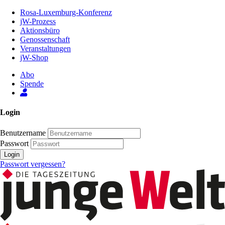
Zum
Rosa-Luxemburg-Konferenz
Inhalt
jW-Prozess
der
Aktionsbüro
Seite
Genossenschaft
Veranstaltungen
jW-Shop
Abo
Spende
Login
Benutzername
Passwort
Login
Passwort vergessen?