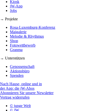
Kiosk
jW-App
Jobs
→ Projekte
Rosa-Luxemburg-Konferenz
Maigalerie
Melodie & Rhythmus
Shop
Fotowettbewerb
Granma
→ Unterstützen
Genossenschaft
Aktionsbüro
Spenden
Nach Hause, online und in
der App: die jW-Abos
Abonnieren Sie unsere Newsletter
Vertrag widerrufen
© junge Welt
© JW