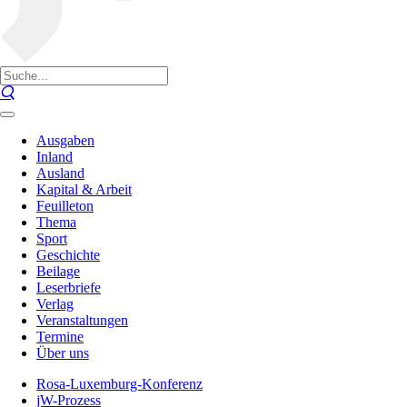
Ausgaben
Inland
Ausland
Kapital & Arbeit
Feuilleton
Thema
Sport
Geschichte
Beilage
Leserbriefe
Verlag
Veranstaltungen
Termine
Über uns
Rosa-Luxemburg-Konferenz
jW-Prozess