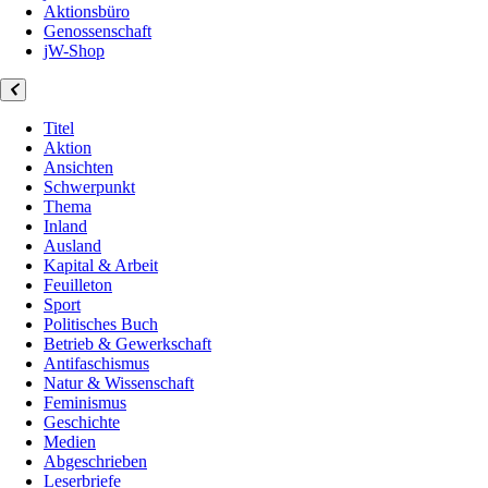
Aktionsbüro
Genossenschaft
jW-Shop
Titel
Aktion
Ansichten
Schwerpunkt
Thema
Inland
Ausland
Kapital & Arbeit
Feuilleton
Sport
Politisches Buch
Betrieb & Gewerkschaft
Antifaschismus
Natur & Wissenschaft
Feminismus
Geschichte
Medien
Abgeschrieben
Leserbriefe