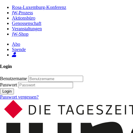
Zum
Rosa-Luxemburg-Konferenz
Inhalt
jW-Prozess
der
Aktionsbüro
Seite
Genossenschaft
Veranstaltungen
jW-Shop
Abo
Spende
Login
Benutzername
Passwort
Login
Passwort vergessen?