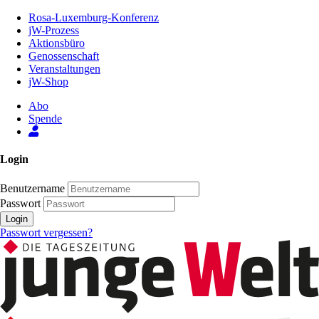
Zum
Rosa-Luxemburg-Konferenz
Inhalt
jW-Prozess
der
Aktionsbüro
Seite
Genossenschaft
Veranstaltungen
jW-Shop
Abo
Spende
Login
Benutzername
Passwort
Login
Passwort vergessen?