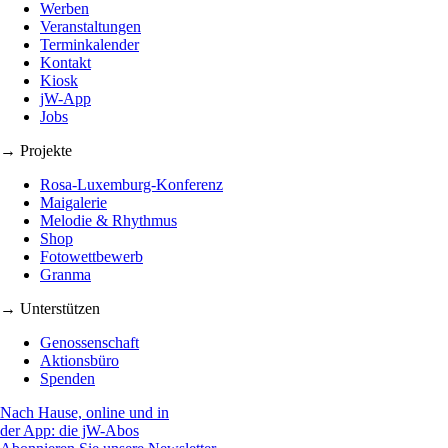
Werben
Veranstaltungen
Terminkalender
Kontakt
Kiosk
jW-App
Jobs
→ Projekte
Rosa-Luxemburg-Konferenz
Maigalerie
Melodie & Rhythmus
Shop
Fotowettbewerb
Granma
→ Unterstützen
Genossenschaft
Aktionsbüro
Spenden
Nach Hause, online und in
der App: die jW-Abos