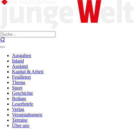
Ausgaben
Inland
Ausland
Kapital & Arbeit
Feuilleton
Thema
Sport
Geschichte
Beilage
Leserbriefe
Verlag
Veranstaltungen
Termine
Über uns