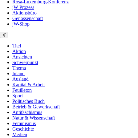
Rosa-Luxemburg-Konferenz
jW-Prozess
Aktionsbüro
Genossenschaft
jW-Shop
Titel
Aktion
Ansichten
Schwerpunkt
Thema
Inland
Ausland
Kapital & Arbeit
Feuilleton
Sport
Politisches Buch
Betrieb & Gewerkschaft
Antifaschismus
Natur & Wissenschaft
Feminismus
Geschichte
Medien