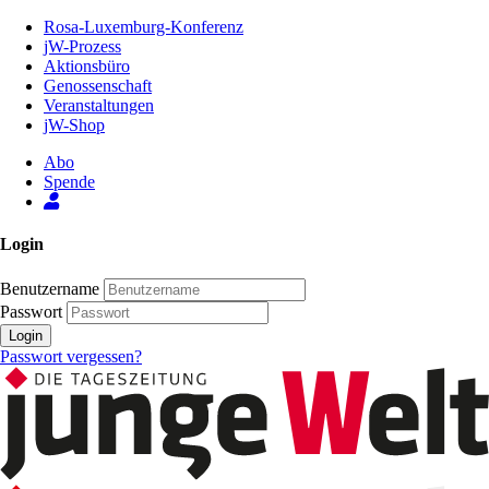
Zum
Rosa-Luxemburg-Konferenz
Inhalt
jW-Prozess
der
Aktionsbüro
Seite
Genossenschaft
Veranstaltungen
jW-Shop
Abo
Spende
Login
Benutzername
Passwort
Login
Passwort vergessen?