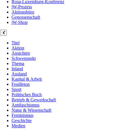
Rosa-Luxemburg-Konferenz
jW-Prozess
Aktionsbüro
Genossenschaft
jW-Shop
Titel
Aktion
Ansichten
Schwerpunkt
Thema
Inland
Ausland
Kapital & Arbeit
Feuilleton
Sport
Politisches Buch
Betrieb & Gewerkschaft
Antifaschismus
Natur & Wissenschaft
Feminismus
Geschichte
Medien