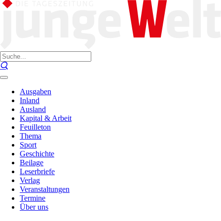
Ausgaben
Inland
Ausland
Kapital & Arbeit
Feuilleton
Thema
Sport
Geschichte
Beilage
Leserbriefe
Verlag
Veranstaltungen
Termine
Über uns