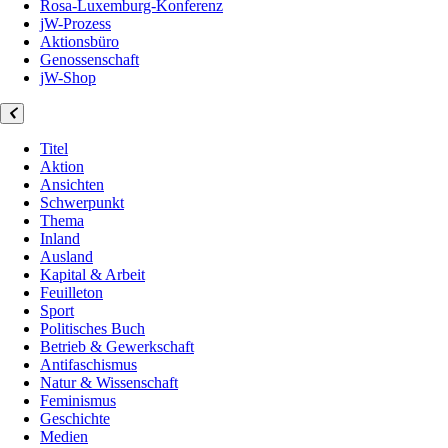
Rosa-Luxemburg-Konferenz
jW-Prozess
Aktionsbüro
Genossenschaft
jW-Shop
Titel
Aktion
Ansichten
Schwerpunkt
Thema
Inland
Ausland
Kapital & Arbeit
Feuilleton
Sport
Politisches Buch
Betrieb & Gewerkschaft
Antifaschismus
Natur & Wissenschaft
Feminismus
Geschichte
Medien