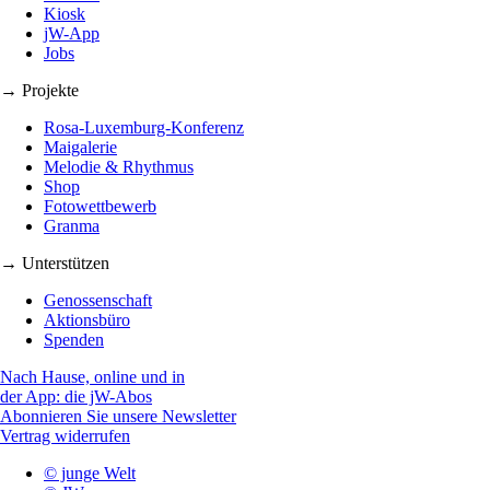
Kiosk
jW-App
Jobs
→ Projekte
Rosa-Luxemburg-Konferenz
Maigalerie
Melodie & Rhythmus
Shop
Fotowettbewerb
Granma
→ Unterstützen
Genossenschaft
Aktionsbüro
Spenden
Nach Hause, online und in
der App: die jW-Abos
Abonnieren Sie unsere Newsletter
Vertrag widerrufen
© junge Welt