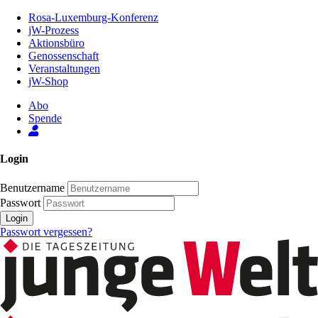
Zum
Rosa-Luxemburg-Konferenz
Inhalt
jW-Prozess
der
Aktionsbüro
Seite
Genossenschaft
Veranstaltungen
jW-Shop
Abo
Spende
Login
Benutzername
Passwort
Login
Passwort vergessen?