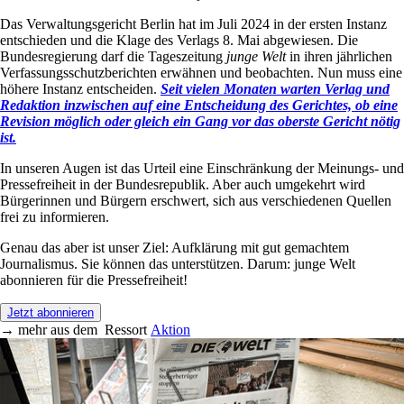
Das Verwaltungsgericht Berlin hat im Juli 2024 in der ersten Instanz
entschieden und die Klage des Verlags 8. Mai abgewiesen. Die
Bundesregierung darf die Tageszeitung
junge Welt
in ihren jährlichen
Verfassungsschutzberichten erwähnen und beobachten. Nun muss eine
höhere Instanz entscheiden.
Seit vielen Monaten warten Verlag und
Redaktion inzwischen auf eine Entscheidung des Gerichtes, ob eine
Revision möglich oder gleich ein Gang vor das oberste Gericht nötig
ist.
In unseren Augen ist das Urteil eine Einschränkung der Meinungs- und
Pressefreiheit in der Bundesrepublik. Aber auch umgekehrt wird
Bürgerinnen und Bürgern erschwert, sich aus verschiedenen Quellen
frei zu informieren.
Genau das aber ist unser Ziel: Aufklärung mit gut gemachtem
Journalismus. Sie können das unterstützen. Darum: junge Welt
abonnieren für die Pressefreiheit!
Jetzt abonnieren
→
mehr aus dem
Ressort
Aktion