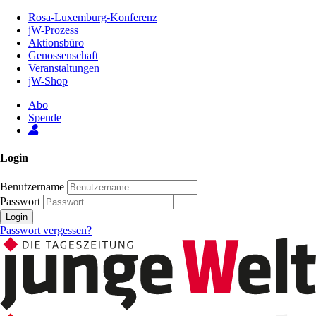
Zum
Rosa-Luxemburg-Konferenz
Inhalt
jW-Prozess
der
Aktionsbüro
Seite
Genossenschaft
Veranstaltungen
jW-Shop
Abo
Spende
Login
Benutzername
Passwort
Login
Passwort vergessen?