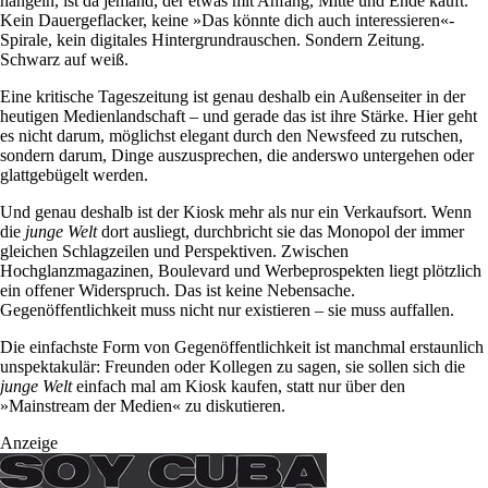
hangeln, ist da jemand, der etwas mit Anfang, Mitte und Ende kauft.
Kein Dauergeflacker, keine »Das könnte dich auch interessieren«-
Spirale, kein digitales Hintergrundrauschen. Sondern Zeitung.
Schwarz auf weiß.
Eine kritische Tageszeitung ist genau deshalb ein Außenseiter in der
heutigen Medienlandschaft – und gerade das ist ihre Stärke. Hier geht
es nicht darum, möglichst elegant durch den Newsfeed zu rutschen,
sondern darum, Dinge auszusprechen, die anderswo untergehen oder
glattgebügelt werden.
Und genau deshalb ist der Kiosk mehr als nur ein Verkaufsort. Wenn
die
junge Welt
dort ausliegt, durchbricht sie das Monopol der immer
gleichen Schlagzeilen und Perspektiven. Zwischen
Hochglanzmagazinen, Boulevard und Werbeprospekten liegt plötzlich
ein offener Widerspruch. Das ist keine Nebensache.
Gegenöffentlichkeit muss nicht nur existieren – sie muss auffallen.
Die einfachste Form von Gegenöffentlichkeit ist manchmal erstaunlich
unspektakulär: Freunden oder Kollegen zu sagen, sie sollen sich die
junge
Welt
einfach mal am Kiosk kaufen, statt nur über den
»Mainstream der Medien« zu diskutieren.
Anzeige