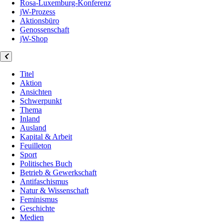
Rosa-Luxemburg-Konferenz
jW-Prozess
Aktionsbüro
Genossenschaft
jW-Shop
Titel
Aktion
Ansichten
Schwerpunkt
Thema
Inland
Ausland
Kapital & Arbeit
Feuilleton
Sport
Politisches Buch
Betrieb & Gewerkschaft
Antifaschismus
Natur & Wissenschaft
Feminismus
Geschichte
Medien