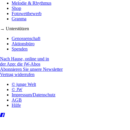
Melodie & Rhythmus
Shop
Fotowettbewerb
Granma
→ Unterstützen
Genossenschaft
Aktionsbüro
Spenden
Nach Hause, online und in
der App: die jW-Abos
Abonnieren Sie unsere Newsletter
Vertrag widerrufen
© junge Welt
© JW
Impressum/Datenschutz
AGB
Hilfe