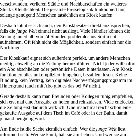
verschwinden, verlieren Städte und Nachbarschaften ein weiteres
Stück Öffentlichkeit. Die gesamte Presselogistik funktioniert nur,
solange genügend Menschen tatsächlich am Kiosk kaufen.
Deshalb lohnt es sich auch, den Kioskbesitzer direkt anzusprechen,
falls die
junge Welt
einmal nicht ausliegt. Viele Händler können die
Zeitung innerhalb von 24 Stunden problemlos ins Sortiment
aufnehmen. Oft fehlt nicht die Möglichkeit, sondern einfach nur die
Nachfrage.
Der Kioskkauf eignet sich außerdem perfekt, um andere Menschen
niedrigschwellig an die Zeitung heranzuführen. Nicht jeder will sofort
ein Abo abschließen oder persönliche Daten hinterlassen. Am Kiosk
funktioniert alles unkompliziert: hingehen, bezahlen, lesen. Keine
Bindung, kein Vertrag, kein digitales Nachverfolgungsprogramm im
Hintergrund (auch mit Abo gibt es das bei
jW
nicht).
Gerade deshalb kann man Freunden oder Kollegen ruhig empfehlen,
sich erst mal eine Ausgabe zu holen und reinzulesen. Viele entdecken
die Zeitung erst dadurch wirklich. Und manchmal reicht schon eine
gekaufte Ausgabe auf dem Tisch im Café oder in der Bahn, damit
jemand neugierig wird.
Am Ende ist die Sache ziemlich einfach: Wer die
junge
Welt
liest,
informiert sich. Wer sie kauft, hält sie am Leben. Und wer sie am