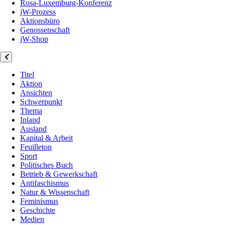
Rosa-Luxemburg-Konferenz
jW-Prozess
Aktionsbüro
Genossenschaft
jW-Shop
Titel
Aktion
Ansichten
Schwerpunkt
Thema
Inland
Ausland
Kapital & Arbeit
Feuilleton
Sport
Politisches Buch
Betrieb & Gewerkschaft
Antifaschismus
Natur & Wissenschaft
Feminismus
Geschichte
Medien