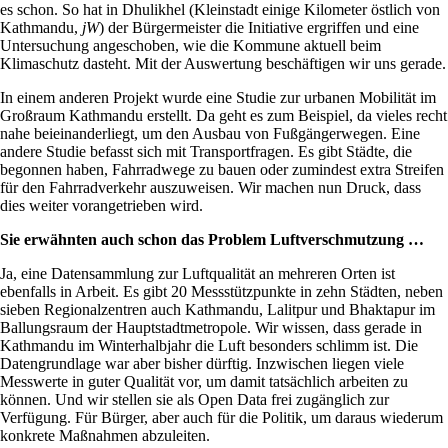
es schon. So hat in Dhulikhel (Kleinstadt einige Kilometer östlich von
Kathmandu,
jW
) der Bürgermeister die Initiative ergriffen und eine
Untersuchung angeschoben, wie die Kommune aktuell beim
Klimaschutz dasteht. Mit der Auswertung beschäftigen wir uns gerade.
In einem anderen Projekt wurde eine Studie zur urbanen Mobilität im
Großraum Kathmandu erstellt. Da geht es zum Beispiel, da vieles recht
nahe beieinanderliegt, um den Ausbau von Fußgängerwegen. Eine
andere Studie befasst sich mit Transportfragen. Es gibt Städte, die
begonnen haben, Fahrradwege zu bauen oder zumindest extra Streifen
für den Fahrradverkehr auszuweisen. Wir machen nun Druck, dass
dies weiter vorangetrieben wird.
Sie erwähnten auch schon das Problem Luftverschmutzung …
Ja, eine Datensammlung zur Luftqualität an mehreren Orten ist
ebenfalls in Arbeit. Es gibt 20 Messstützpunkte in zehn Städten, neben
sieben Regionalzentren auch Kathmandu, Lalitpur und Bhaktapur im
Ballungsraum der Hauptstadtmetropole. Wir wissen, dass gerade in
Kathmandu im Winterhalbjahr die Luft besonders schlimm ist. Die
Datengrundlage war aber bisher dürftig. Inzwischen liegen viele
Messwerte in guter Qualität vor, um damit tatsächlich arbeiten zu
können. Und wir stellen sie als Open Data frei zugänglich zur
Verfügung. Für Bürger, aber auch für die Politik, um daraus wiederum
konkrete Maßnahmen abzuleiten.