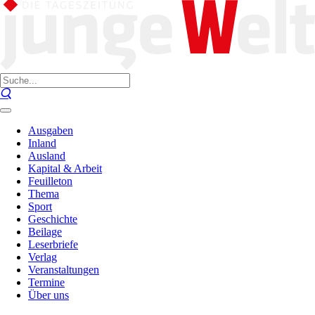
Ausgaben
Inland
Ausland
Kapital & Arbeit
Feuilleton
Thema
Sport
Geschichte
Beilage
Leserbriefe
Verlag
Veranstaltungen
Termine
Über uns