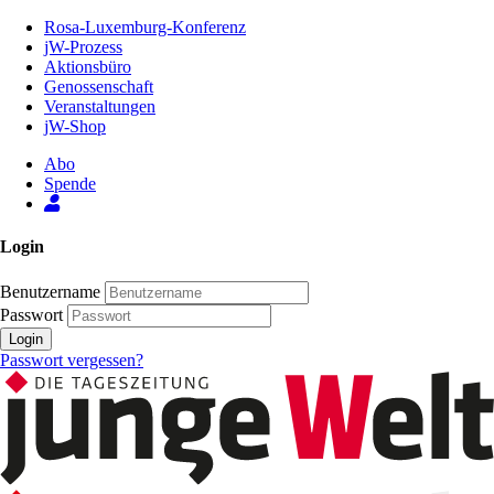
Zum
Rosa-Luxemburg-Konferenz
Inhalt
jW-Prozess
der
Aktionsbüro
Seite
Genossenschaft
Veranstaltungen
jW-Shop
Abo
Spende
Login
Benutzername
Passwort
Login
Passwort vergessen?