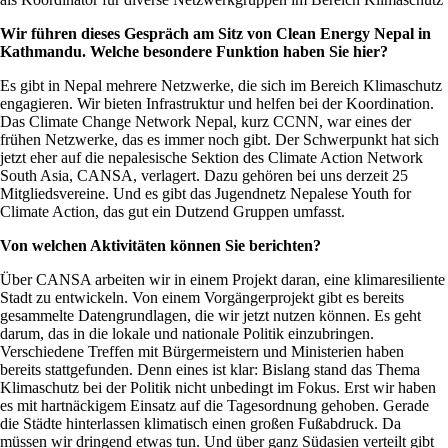
Wir führen dieses Gespräch am Sitz von Clean Energy Nepal in
Kathmandu. Welche besondere Funktion haben Sie hier?
Es gibt in Nepal mehrere Netzwerke, die sich im Bereich Klimaschutz
engagieren. Wir bieten Infrastruktur und helfen bei der Koordination.
Das Climate Change Network Nepal, kurz CCNN, war eines der
frühen Netzwerke, das es immer noch gibt. Der Schwerpunkt hat sich
jetzt eher auf die nepalesische Sektion des Climate Action Network
South Asia, CANSA, verlagert. Dazu gehören bei uns derzeit 25
Mitgliedsvereine. Und es gibt das Jugendnetz Nepalese Youth for
Climate Action, das gut ein Dutzend Gruppen umfasst.
Von welchen Aktivitäten können Sie berichten?
Über CANSA arbeiten wir in einem Projekt daran, eine klimaresiliente
Stadt zu entwickeln. Von einem Vorgängerprojekt gibt es bereits
gesammelte Datengrundlagen, die wir jetzt nutzen können. Es geht
darum, das in die lokale und nationale Politik einzubringen.
Verschiedene Treffen mit Bürgermeistern und Ministerien haben
bereits stattgefunden. Denn eines ist klar: Bislang stand das Thema
Klimaschutz bei der Politik nicht unbedingt im Fokus. Erst wir haben
es mit hartnäckigem Einsatz auf die Tagesordnung gehoben. Gerade
die Städte hinterlassen klimatisch einen großen Fußabdruck. Da
müssen wir dringend etwas tun. Und über ganz Südasien verteilt gibt