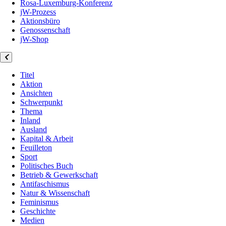
Rosa-Luxemburg-Konferenz
jW-Prozess
Aktionsbüro
Genossenschaft
jW-Shop
Titel
Aktion
Ansichten
Schwerpunkt
Thema
Inland
Ausland
Kapital & Arbeit
Feuilleton
Sport
Politisches Buch
Betrieb & Gewerkschaft
Antifaschismus
Natur & Wissenschaft
Feminismus
Geschichte
Medien