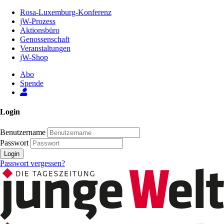
Zum
Rosa-Luxemburg-Konferenz
Inhalt
jW-Prozess
der
Aktionsbüro
Seite
Genossenschaft
Veranstaltungen
jW-Shop
Abo
Spende
Login
Benutzername
Passwort
Login
Passwort vergessen?