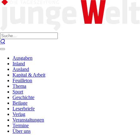
Ausgaben
Inland
Ausland
Kapital & Arbeit
Feuilleton
Thema
Sport
Geschichte
Beilage
Leserbriefe
Verlag
Veranstaltungen
Termine
Über uns