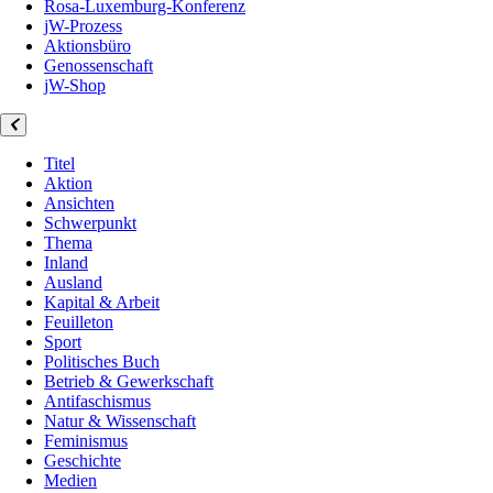
Rosa-Luxemburg-Konferenz
jW-Prozess
Aktionsbüro
Genossenschaft
jW-Shop
Titel
Aktion
Ansichten
Schwerpunkt
Thema
Inland
Ausland
Kapital & Arbeit
Feuilleton
Sport
Politisches Buch
Betrieb & Gewerkschaft
Antifaschismus
Natur & Wissenschaft
Feminismus
Geschichte
Medien