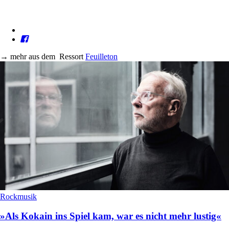
→
mehr aus dem
Ressort
Feuilleton
Rockmusik
»Als Kokain ins Spiel kam, war es nicht mehr lustig«