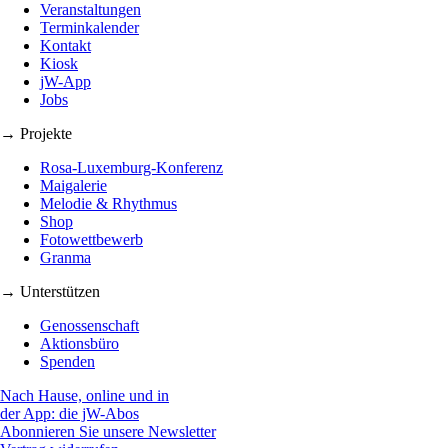
Veranstaltungen
Terminkalender
Kontakt
Kiosk
jW-App
Jobs
→ Projekte
Rosa-Luxemburg-Konferenz
Maigalerie
Melodie & Rhythmus
Shop
Fotowettbewerb
Granma
→ Unterstützen
Genossenschaft
Aktionsbüro
Spenden
Nach Hause, online und in
der App: die jW-Abos
Abonnieren Sie unsere Newsletter