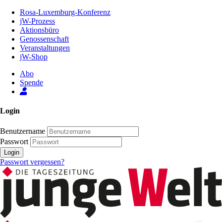
Zum
Rosa-Luxemburg-Konferenz
Inhalt
jW-Prozess
der
Aktionsbüro
Seite
Genossenschaft
Veranstaltungen
jW-Shop
Abo
Spende
Login
Benutzername
Passwort
Login
Passwort vergessen?