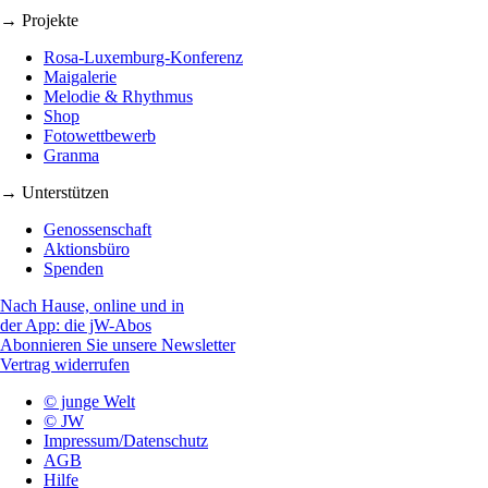
→ Projekte
Rosa-Luxemburg-Konferenz
Maigalerie
Melodie & Rhythmus
Shop
Fotowettbewerb
Granma
→ Unterstützen
Genossenschaft
Aktionsbüro
Spenden
Nach Hause, online und in
der App: die jW-Abos
Abonnieren Sie unsere Newsletter
Vertrag widerrufen
© junge Welt
© JW
Impressum/Datenschutz
AGB
Hilfe