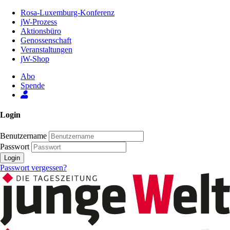
Zum
Rosa-Luxemburg-Konferenz
Inhalt
jW-Prozess
der
Aktionsbüro
Seite
Genossenschaft
Veranstaltungen
jW-Shop
Abo
Spende
Login
Benutzername
Passwort
Login
Passwort vergessen?