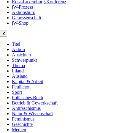
Rosa-Luxemburg-Konferenz
jW-Prozess
Aktionsbüro
Genossenschaft
jW-Shop
Titel
Aktion
Ansichten
Schwerpunkt
Thema
Inland
Ausland
Kapital & Arbeit
Feuilleton
Sport
Politisches Buch
Betrieb & Gewerkschaft
Antifaschismus
Natur & Wissenschaft
Feminismus
Geschichte
Medien