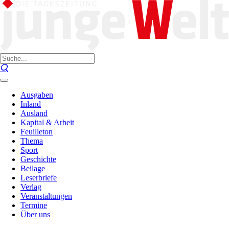
Ausgaben
Inland
Ausland
Kapital & Arbeit
Feuilleton
Thema
Sport
Geschichte
Beilage
Leserbriefe
Verlag
Veranstaltungen
Termine
Über uns