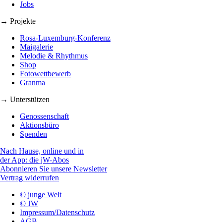
Jobs
→ Projekte
Rosa-Luxemburg-Konferenz
Maigalerie
Melodie & Rhythmus
Shop
Fotowettbewerb
Granma
→ Unterstützen
Genossenschaft
Aktionsbüro
Spenden
Nach Hause, online und in
der App: die jW-Abos
Abonnieren Sie unsere Newsletter
Vertrag widerrufen
© junge Welt
© JW
Impressum/Datenschutz
AGB