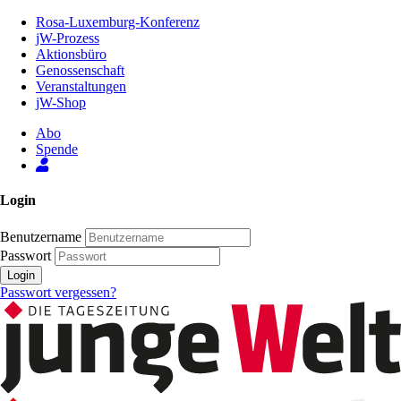
Zum
Rosa-Luxemburg-Konferenz
Inhalt
jW-Prozess
der
Aktionsbüro
Seite
Genossenschaft
Veranstaltungen
jW-Shop
Abo
Spende
Login
Benutzername
Passwort
Login
Passwort vergessen?