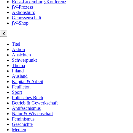
Rosa-Luxemburg-Konferenz
jW-Prozess
Aktionsbüro
Genossenschaft
jW-Shop
Titel
Aktion
Ansichten
Schwerpunkt
Thema
Inland
Ausland
Kapital & Arbeit
Feuilleton
Sport
Politisches Buch
Betrieb & Gewerkschaft
Antifaschismus
Natur & Wissenschaft
Feminismus
Geschichte
Medien