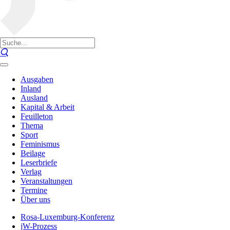
Ausgaben
Inland
Ausland
Kapital & Arbeit
Feuilleton
Thema
Sport
Feminismus
Beilage
Leserbriefe
Verlag
Veranstaltungen
Termine
Über uns
Rosa-Luxemburg-Konferenz
jW-Prozess