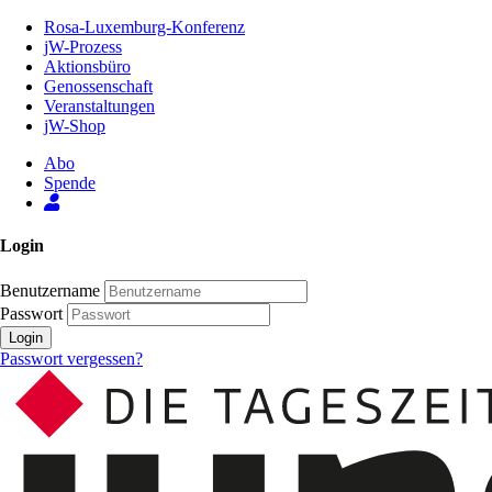
Zum
Rosa-Luxemburg-Konferenz
Inhalt
jW-Prozess
der
Aktionsbüro
Seite
Genossenschaft
Veranstaltungen
jW-Shop
Abo
Spende
Login
Benutzername
Passwort
Login
Passwort vergessen?