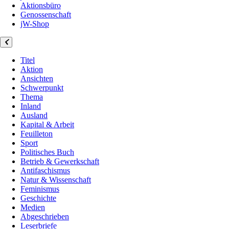
Aktionsbüro
Genossenschaft
jW-Shop
Titel
Aktion
Ansichten
Schwerpunkt
Thema
Inland
Ausland
Kapital & Arbeit
Feuilleton
Sport
Politisches Buch
Betrieb & Gewerkschaft
Antifaschismus
Natur & Wissenschaft
Feminismus
Geschichte
Medien
Abgeschrieben
Leserbriefe