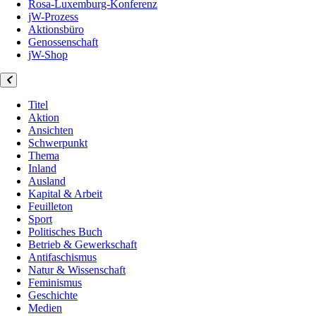
Rosa-Luxemburg-Konferenz
jW-Prozess
Aktionsbüro
Genossenschaft
jW-Shop
Titel
Aktion
Ansichten
Schwerpunkt
Thema
Inland
Ausland
Kapital & Arbeit
Feuilleton
Sport
Politisches Buch
Betrieb & Gewerkschaft
Antifaschismus
Natur & Wissenschaft
Feminismus
Geschichte
Medien