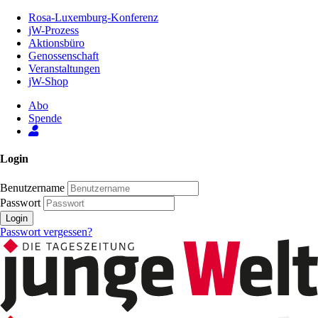
Zum
Rosa-Luxemburg-Konferenz
Inhalt
jW-Prozess
der
Aktionsbüro
Seite
Genossenschaft
Veranstaltungen
jW-Shop
Abo
Spende
Login
Benutzername
Passwort
Login
Passwort vergessen?