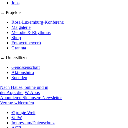
Jobs
→ Projekte
Rosa-Luxemburg-Konferenz
Maigalerie
Melodie & Rhythmus
Shop
Fotowettbewerb
Granma
→ Unterstützen
Genossenschaft
Aktionsbüro
Spenden
Nach Hause, online und in
der App: die jW-Abos
Abonnieren Sie unsere Newsletter
Vertrag widerrufen
© junge Welt
© JW
Impressum/Datenschutz
AGB