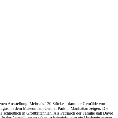
euen Ausstellung. Mehr als 120 Stücke – darunter Gemälde von
 August in dem Museum am Central Park in Manhattan zeigen. Die
schließlich in Großbritannien. Als Patriarch der Familie galt David
n der Ausstellung zu sehen ist beispielsweise ein Hochzeitsvertrag