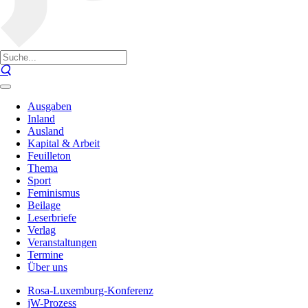
Ausgaben
Inland
Ausland
Kapital & Arbeit
Feuilleton
Thema
Sport
Feminismus
Beilage
Leserbriefe
Verlag
Veranstaltungen
Termine
Über uns
Rosa-Luxemburg-Konferenz
jW-Prozess