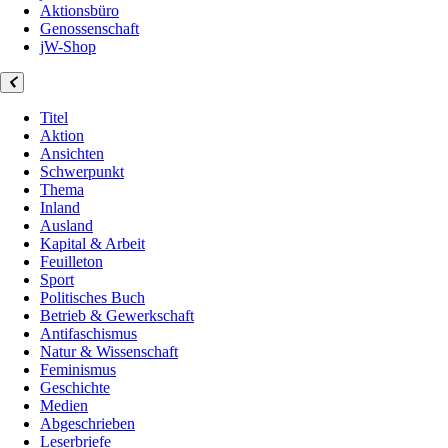
Aktionsbüro
Genossenschaft
jW-Shop
Titel
Aktion
Ansichten
Schwerpunkt
Thema
Inland
Ausland
Kapital & Arbeit
Feuilleton
Sport
Politisches Buch
Betrieb & Gewerkschaft
Antifaschismus
Natur & Wissenschaft
Feminismus
Geschichte
Medien
Abgeschrieben
Leserbriefe