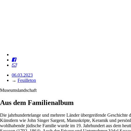
06.03.2023
→
Feuilleton
Museumslandschaft
Aus dem Familienalbum
Die jahrhundertelange und mehrere Länder übergreifende Geschichte d
Künstlern wie John Singer Sargent, Manuskripte, Keramik und persön
wohlhabende jüdische Familie wurde im 19. Jahrhundert aus dem heutige
Sassoon (1792–1864). Auch der Friseur und Unternehmer Vidal Sassoon 