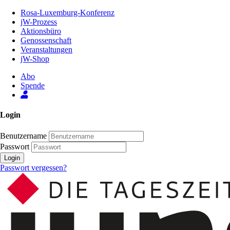
Zum
Rosa-Luxemburg-Konferenz
Inhalt
jW-Prozess
der
Aktionsbüro
Seite
Genossenschaft
Veranstaltungen
jW-Shop
Abo
Spende
Login
Benutzername
Passwort
Login
Passwort vergessen?