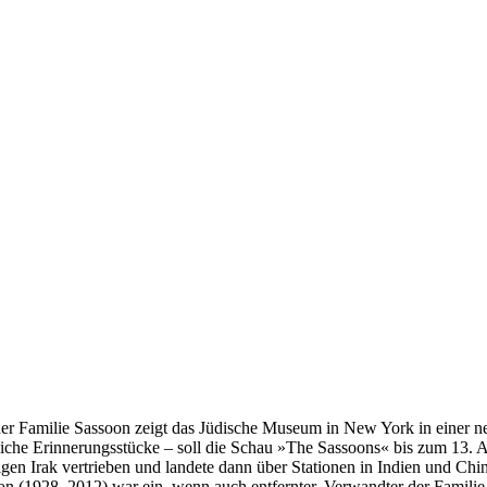
er Familie Sassoon zeigt das Jüdische Museum in New York in einer n
liche Erinnerungsstücke – soll die Schau »The Sassoons« bis zum 13.
n Irak vertrieben und landete dann über Stationen in Indien und China 
(1928–2012) war ein, wenn auch entfernter, Verwandter der Familie. I