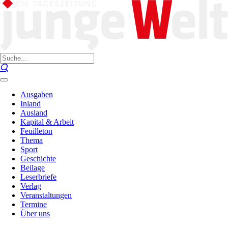
Ausgaben
Inland
Ausland
Kapital & Arbeit
Feuilleton
Thema
Sport
Geschichte
Beilage
Leserbriefe
Verlag
Veranstaltungen
Termine
Über uns