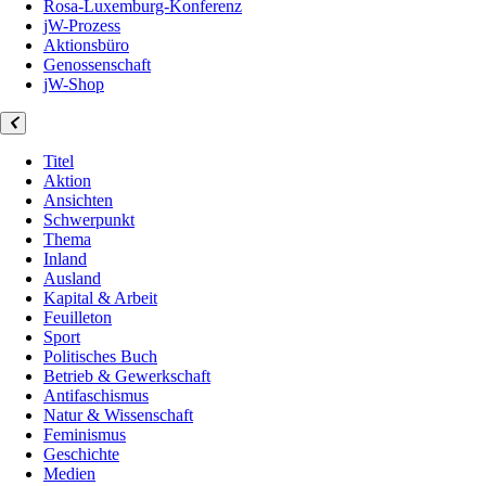
Rosa-Luxemburg-Konferenz
jW-Prozess
Aktionsbüro
Genossenschaft
jW-Shop
Titel
Aktion
Ansichten
Schwerpunkt
Thema
Inland
Ausland
Kapital & Arbeit
Feuilleton
Sport
Politisches Buch
Betrieb & Gewerkschaft
Antifaschismus
Natur & Wissenschaft
Feminismus
Geschichte
Medien