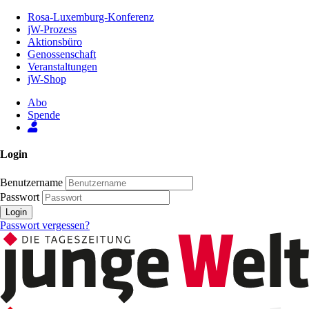
Zum
Rosa-Luxemburg-Konferenz
Inhalt
jW-Prozess
der
Aktionsbüro
Seite
Genossenschaft
Veranstaltungen
jW-Shop
Abo
Spende
Login
Benutzername
Passwort
Login
Passwort vergessen?