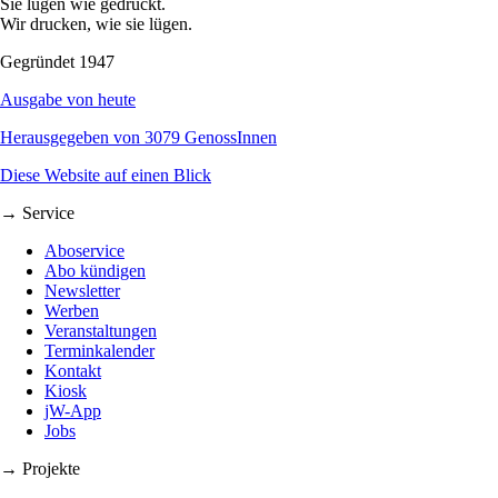
Sie lügen wie gedruckt.
Wir drucken, wie sie lügen.
Gegründet 1947
Ausgabe von heute
Herausgegeben von 3079 GenossInnen
Diese Website auf einen Blick
→ Service
Aboservice
Abo kündigen
Newsletter
Werben
Veranstaltungen
Terminkalender
Kontakt
Kiosk
jW-App
Jobs
→ Projekte