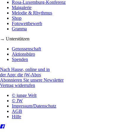
Rosa-Luxemburg-Konferenz
Maigalerie
Melodie & Rhythmus
Shop
Fotowettbewerb
Granma
→ Unterstützen
Genossenschaft
Aktionsbüro
Spenden
Nach Hause, online und in
der App: die jW-Abos
Abonnieren Sie unsere Newsletter
Vertrag widerrufen
© junge Welt
© JW
Impressum/Datenschutz
AGB
Hilfe