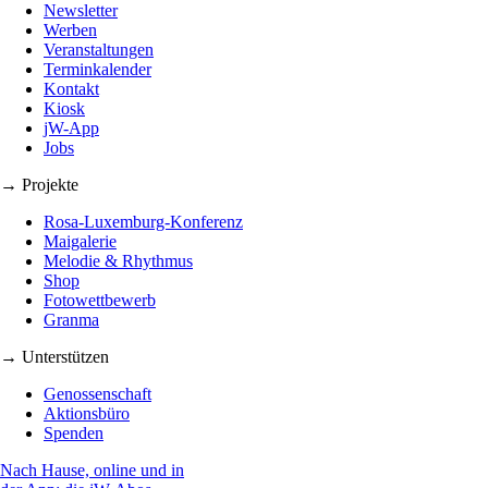
Newsletter
Werben
Veranstaltungen
Terminkalender
Kontakt
Kiosk
jW-App
Jobs
→ Projekte
Rosa-Luxemburg-Konferenz
Maigalerie
Melodie & Rhythmus
Shop
Fotowettbewerb
Granma
→ Unterstützen
Genossenschaft
Aktionsbüro
Spenden
Nach Hause, online und in