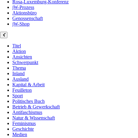
Rosa-Luxemburg-Konferenz
jW-Prozess
Aktionsbüro
Genossenschaft
jW-Shop
Titel
Aktion
Ansichten
Schwerpunkt
Thema
Inland
Ausland
Kapital & Arbeit
Feuilleton
Sport
Politisches Buch
Betrieb & Gewerkschaft
Antifaschismus
Natur & Wissenschaft
Feminismus
Geschichte
Medien