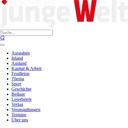
Ausgaben
Inland
Ausland
Kapital & Arbeit
Feuilleton
Thema
Sport
Geschichte
Beilage
Leserbriefe
Verlag
Veranstaltungen
Termine
Über uns