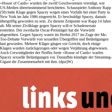
»House of Cards« wurden die zwölf Geschworenen vereidigt, wie
US-Medien übereinstimmend berichteten. Schauspieler Anthony Rapp
(50) hatte Klage gegen Spacey wegen eines Vorfalls bei einer Party in
New York im Jahr 1986 eingereicht. Er beschuldigt Spacey, damals
übergriffig geworden zu sein. Zu diesem Zeitpunkt war Rapp 14 Jahre
alt. Mit seiner Zivilklage gegen Spacey will er Schadenersatz
erstreiten. Der zweifache Oscar-Preisträger hat die Vorwürfe
abgestritten. Gegen Spacey waren im Herbst 2017 im Zuge der Me-
Too-Debatte Vorwürfe von sexuellen Übergriffen und Belästigungen
laut geworden. Mehrere Kläger gingen vor Gericht, doch einige
Klagen wurden zurückgezogen oder wegen Verjährung abgewiesen.
Auch Crewmitglieder der Netflix-Serie »House of Cards« warfen
Spacey sexuelle Belästigungen vor. Daraufhin kündigte der Streaming-
Gigant die Zusammenarbeit mit ihm. (dpa/jW)