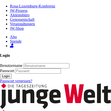
Zum
Rosa-Luxemburg-Konferenz
Inhalt
jW-Prozess
der
Aktionsbüro
Seite
Genossenschaft
Veranstaltungen
jW-Shop
Abo
Spende
Login
Benutzername
Passwort
Login
Passwort vergessen?