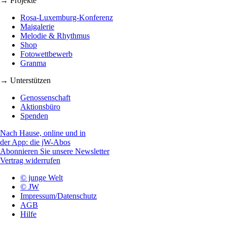
→ Projekte
Rosa-Luxemburg-Konferenz
Maigalerie
Melodie & Rhythmus
Shop
Fotowettbewerb
Granma
→ Unterstützen
Genossenschaft
Aktionsbüro
Spenden
Nach Hause, online und in
der App: die jW-Abos
Abonnieren Sie unsere Newsletter
Vertrag widerrufen
© junge Welt
© JW
Impressum/Datenschutz
AGB
Hilfe