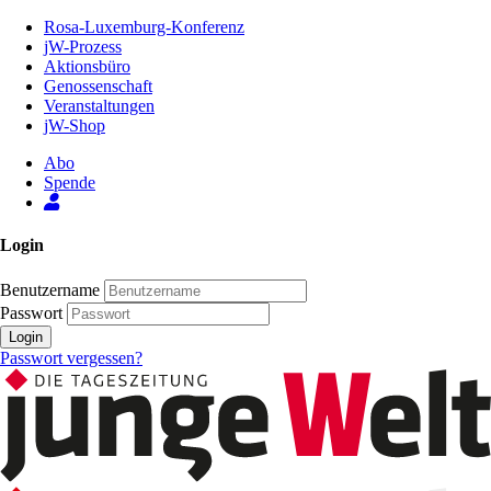
Zum
Rosa-Luxemburg-Konferenz
Inhalt
jW-Prozess
der
Aktionsbüro
Seite
Genossenschaft
Veranstaltungen
jW-Shop
Abo
Spende
Login
Benutzername
Passwort
Login
Passwort vergessen?