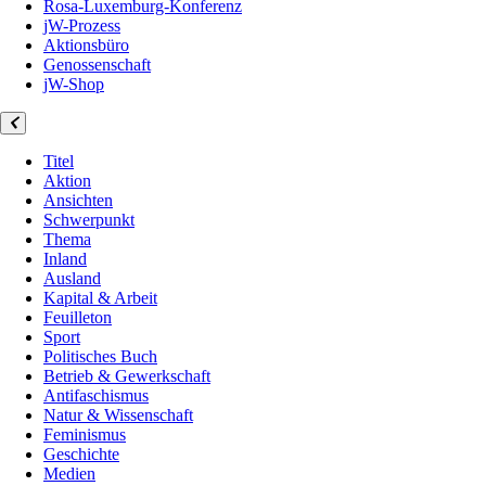
Rosa-Luxemburg-Konferenz
jW-Prozess
Aktionsbüro
Genossenschaft
jW-Shop
Titel
Aktion
Ansichten
Schwerpunkt
Thema
Inland
Ausland
Kapital & Arbeit
Feuilleton
Sport
Politisches Buch
Betrieb & Gewerkschaft
Antifaschismus
Natur & Wissenschaft
Feminismus
Geschichte
Medien