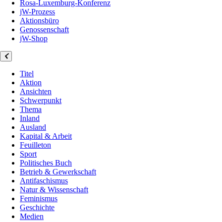
Rosa-Luxemburg-Konferenz
jW-Prozess
Aktionsbüro
Genossenschaft
jW-Shop
Titel
Aktion
Ansichten
Schwerpunkt
Thema
Inland
Ausland
Kapital & Arbeit
Feuilleton
Sport
Politisches Buch
Betrieb & Gewerkschaft
Antifaschismus
Natur & Wissenschaft
Feminismus
Geschichte
Medien