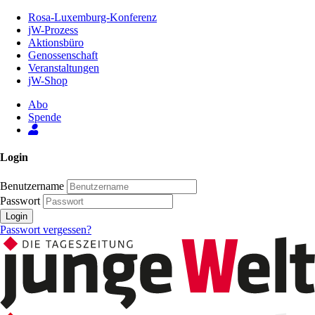
Zum
Rosa-Luxemburg-Konferenz
Inhalt
jW-Prozess
der
Aktionsbüro
Seite
Genossenschaft
Veranstaltungen
jW-Shop
Abo
Spende
Login
Benutzername
Passwort
Login
Passwort vergessen?