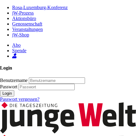
Zum
Rosa-Luxemburg-Konferenz
Inhalt
jW-Prozess
der
Aktionsbüro
Seite
Genossenschaft
Veranstaltungen
jW-Shop
Abo
Spende
Login
Benutzername
Passwort
Login
Passwort vergessen?