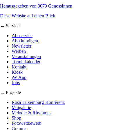
Herausgegeben von 3079 GenossInnen
Diese Website auf einen Blick
→ Service
Aboservice
Abo kündigen
Newsletter
Werben
Veranstaltungen
Terminkalender
Kontakt
Kiosk
jW-App
Jobs
→ Projekte
Rosa-Luxemburg-Konferenz
Maigalerie
Melodie & Rhythmus
Shop
Fotowettbewerb
Granma