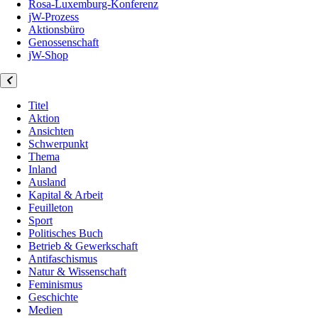
Rosa-Luxemburg-Konferenz
jW-Prozess
Aktionsbüro
Genossenschaft
jW-Shop
Titel
Aktion
Ansichten
Schwerpunkt
Thema
Inland
Ausland
Kapital & Arbeit
Feuilleton
Sport
Politisches Buch
Betrieb & Gewerkschaft
Antifaschismus
Natur & Wissenschaft
Feminismus
Geschichte
Medien