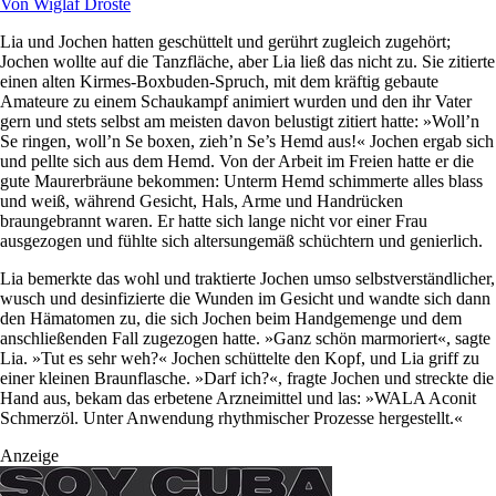
Von
Wiglaf Droste
Lia und Jochen hatten geschüttelt und gerührt zugleich zugehört;
Jochen wollte auf die Tanzfläche, aber Lia ließ das nicht zu. Sie zitierte
einen alten Kirmes-Boxbuden-Spruch, mit dem kräftig gebaute
Amateure zu einem Schaukampf animiert wurden und den ihr Vater
gern und stets selbst am meisten davon belustigt zitiert hatte: »Woll’n
Se ringen, woll’n Se boxen, zieh’n Se’s Hemd aus!« Jochen ergab sich
und pellte sich aus dem Hemd. Von der Arbeit im Freien hatte er die
gute Maurerbräune bekommen: Unterm Hemd schimmerte alles blass
und weiß, während Gesicht, Hals, Arme und Handrücken
braungebrannt waren. Er hatte sich lange nicht vor einer Frau
ausgezogen und fühlte sich altersungemäß schüchtern und genierlich.
Lia bemerkte das wohl und traktierte Jochen umso selbstverständlicher,
wusch und desinfizierte die Wunden im Gesicht und wandte sich dann
den Hämatomen zu, die sich Jochen beim Handgemenge und dem
anschließenden Fall zugezogen hatte. »Ganz schön marmoriert«, sagte
Lia. »Tut es sehr weh?« Jochen schüttelte den Kopf, und Lia griff zu
einer kleinen Braunflasche. »Darf ich?«, fragte Jochen und streckte die
Hand aus, bekam das erbetene Arzneimittel und las: »WALA Aconit
Schmerzöl. Unter Anwendung rhythmischer Prozesse hergestellt.«
Anzeige