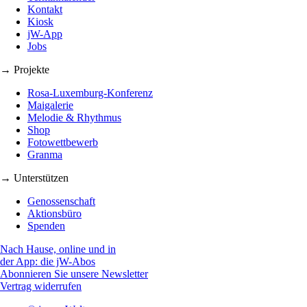
Kontakt
Kiosk
jW-App
Jobs
→ Projekte
Rosa-Luxemburg-Konferenz
Maigalerie
Melodie & Rhythmus
Shop
Fotowettbewerb
Granma
→ Unterstützen
Genossenschaft
Aktionsbüro
Spenden
Nach Hause, online und in
der App: die jW-Abos
Abonnieren Sie unsere Newsletter
Vertrag widerrufen