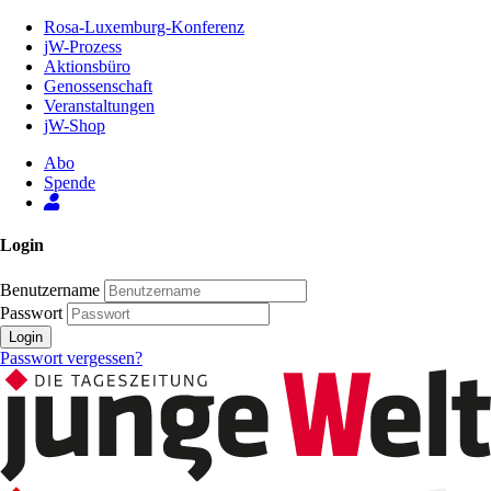
Zum
Rosa-Luxemburg-Konferenz
Inhalt
jW-Prozess
der
Aktionsbüro
Seite
Genossenschaft
Veranstaltungen
jW-Shop
Abo
Spende
Login
Benutzername
Passwort
Login
Passwort vergessen?