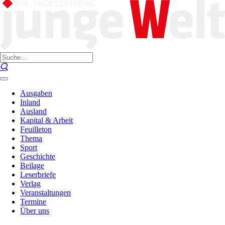
Ausgaben
Inland
Ausland
Kapital & Arbeit
Feuilleton
Thema
Sport
Geschichte
Beilage
Leserbriefe
Verlag
Veranstaltungen
Termine
Über uns