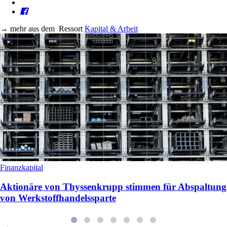
→
mehr aus dem
Ressort
Kapital & Arbeit
Finanzkapital
Aktionäre von Thyssenkrupp stimmen für Abspaltung
von Werkstoffhandelssparte