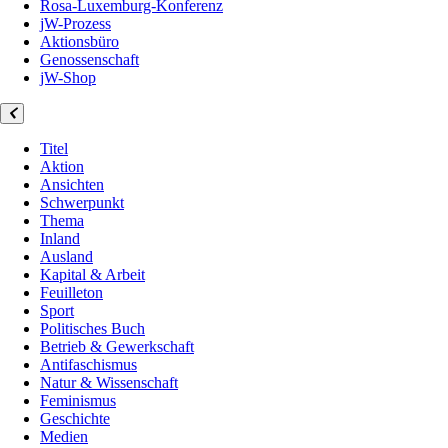
Rosa-Luxemburg-Konferenz
jW-Prozess
Aktionsbüro
Genossenschaft
jW-Shop
Titel
Aktion
Ansichten
Schwerpunkt
Thema
Inland
Ausland
Kapital & Arbeit
Feuilleton
Sport
Politisches Buch
Betrieb & Gewerkschaft
Antifaschismus
Natur & Wissenschaft
Feminismus
Geschichte
Medien