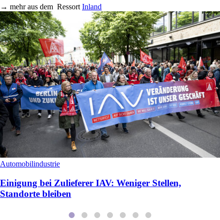
→
mehr aus dem
Ressort
Inland
Automobilindustrie
Einigung bei Zulieferer IAV: Weniger Stellen,
Standorte bleiben