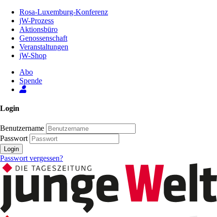
Zum
Rosa-Luxemburg-Konferenz
Inhalt
jW-Prozess
der
Aktionsbüro
Seite
Genossenschaft
Veranstaltungen
jW-Shop
Abo
Spende
Login
Benutzername
Passwort
Login
Passwort vergessen?