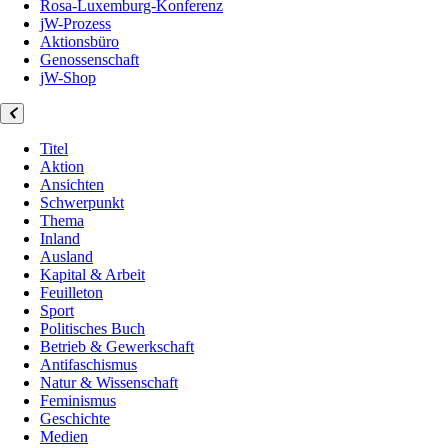
Rosa-Luxemburg-Konferenz
jW-Prozess
Aktionsbüro
Genossenschaft
jW-Shop
Titel
Aktion
Ansichten
Schwerpunkt
Thema
Inland
Ausland
Kapital & Arbeit
Feuilleton
Sport
Politisches Buch
Betrieb & Gewerkschaft
Antifaschismus
Natur & Wissenschaft
Feminismus
Geschichte
Medien