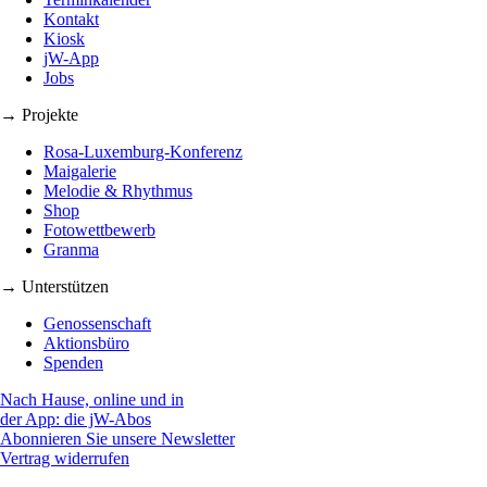
Kontakt
Kiosk
jW-App
Jobs
→ Projekte
Rosa-Luxemburg-Konferenz
Maigalerie
Melodie & Rhythmus
Shop
Fotowettbewerb
Granma
→ Unterstützen
Genossenschaft
Aktionsbüro
Spenden
Nach Hause, online und in
der App: die jW-Abos
Abonnieren Sie unsere Newsletter
Vertrag widerrufen