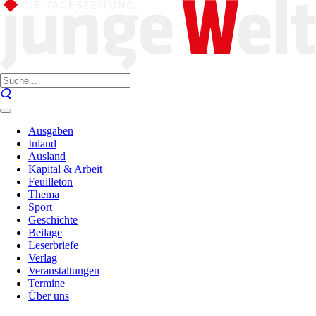
Ausgaben
Inland
Ausland
Kapital & Arbeit
Feuilleton
Thema
Sport
Geschichte
Beilage
Leserbriefe
Verlag
Veranstaltungen
Termine
Über uns