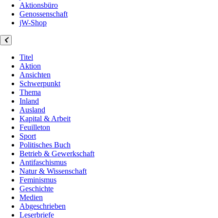
Aktionsbüro
Genossenschaft
jW-Shop
Titel
Aktion
Ansichten
Schwerpunkt
Thema
Inland
Ausland
Kapital & Arbeit
Feuilleton
Sport
Politisches Buch
Betrieb & Gewerkschaft
Antifaschismus
Natur & Wissenschaft
Feminismus
Geschichte
Medien
Abgeschrieben
Leserbriefe