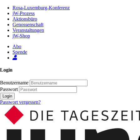
Zum
Rosa-Luxemburg-Konferenz
Inhalt
jW-Prozess
der
Aktionsbüro
Seite
Genossenschaft
Veranstaltungen
jW-Shop
Abo
Spende
Login
Benutzername
Passwort
Login
Passwort vergessen?