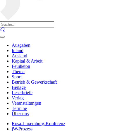
Ausgaben
Inland
Ausland
Kapital & Arbeit
Feuilleton
Thema
Sport
Betrieb & Gewerkschaft
Beilage
Leserbriefe
Verlag
Veranstaltungen
Termine
Über uns
Rosa-Luxemburg-Konferenz
jW-Prozess