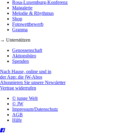
Rosa-Luxemburg-Konferenz
Maigalerie
Melodie & Rhythmus
Shop
Fotowettbewerb
Granma
→ Unterstützen
Genossenschaft
Aktionsbüro
Spenden
Nach Hause, online und in
der App: die jW-Abos
Abonnieren Sie unsere Newsletter
Vertrag widerrufen
© junge Welt
© JW
Impressum/Datenschutz
AGB
Hilfe