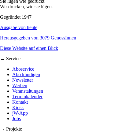
Sie lügen wie gedruckt.
Wir drucken, wie sie lügen.
Gegründet 1947
Ausgabe von heute
Herausgegeben von 3079 GenossInnen
Diese Website auf einen Blick
→ Service
Aboservice
Abo kündigen
Newsletter
Werben
Veranstaltungen
Terminkalender
Kontakt
Kiosk
jW-App
Jobs
→ Projekte