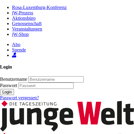
Zum
Rosa-Luxemburg-Konferenz
Inhalt
jW-Prozess
der
Aktionsbüro
Seite
Genossenschaft
Veranstaltungen
jW-Shop
Abo
Spende
Login
Benutzername
Passwort
Login
Passwort vergessen?