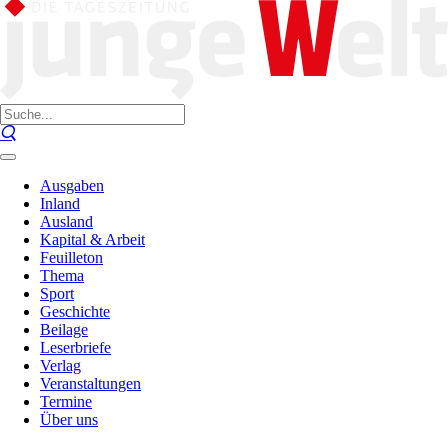
Ausgaben
Inland
Ausland
Kapital & Arbeit
Feuilleton
Thema
Sport
Geschichte
Beilage
Leserbriefe
Verlag
Veranstaltungen
Termine
Über uns