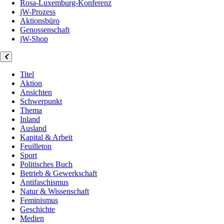
Rosa-Luxemburg-Konferenz
jW-Prozess
Aktionsbüro
Genossenschaft
jW-Shop
Titel
Aktion
Ansichten
Schwerpunkt
Thema
Inland
Ausland
Kapital & Arbeit
Feuilleton
Sport
Politisches Buch
Betrieb & Gewerkschaft
Antifaschismus
Natur & Wissenschaft
Feminismus
Geschichte
Medien