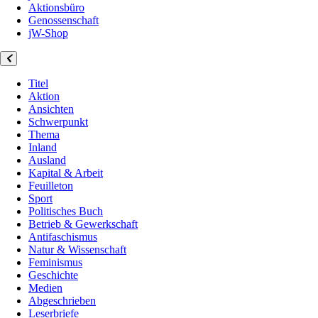
Aktionsbüro
Genossenschaft
jW-Shop
Titel
Aktion
Ansichten
Schwerpunkt
Thema
Inland
Ausland
Kapital & Arbeit
Feuilleton
Sport
Politisches Buch
Betrieb & Gewerkschaft
Antifaschismus
Natur & Wissenschaft
Feminismus
Geschichte
Medien
Abgeschrieben
Leserbriefe