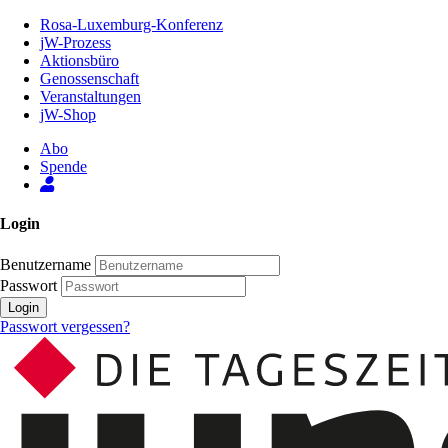
Zum
Rosa-Luxemburg-Konferenz
Inhalt
jW-Prozess
der
Aktionsbüro
Seite
Genossenschaft
Veranstaltungen
jW-Shop
Abo
Spende
Login
Benutzername
Passwort
Login
Passwort vergessen?