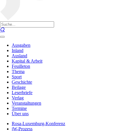
Ausgaben
Inland
Ausland
Kapital & Arbeit
Feuilleton
Thema
Sport
Geschichte
Beilage
Leserbriefe
Verlag
Veranstaltungen
Termine
Über uns
Rosa-Luxemburg-Konferenz
jW-Prozess