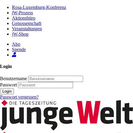
Zum
Rosa-Luxemburg-Konferenz
Inhalt
jW-Prozess
der
Aktionsbüro
Seite
Genossenschaft
Veranstaltungen
jW-Shop
Abo
Spende
Login
Benutzername
Passwort
Login
Passwort vergessen?