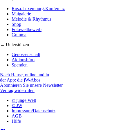
Rosa-Luxemburg-Konferenz
Maigalerie
Melodie & Rhythmus
Shop
Fotowettbewerb
Granma
→ Unterstützen
Genossenschaft
Aktionsbüro
Spenden
Nach Hause, online und in
der App: die jW-Abos
Abonnieren Sie unsere Newsletter
Vertrag widerrufen
© junge Welt
© JW
Impressum/Datenschutz
AGB
Hilfe