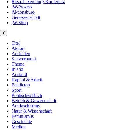
Rosa-Luxemburg-Konferenz
jW-Prozess
Aktionsbüro
Genossenschaft
jW-Shop
Titel
Aktion
Ansichten
Schwerpunkt
Thema
Inland
Ausland
Kapital & Arbeit
Feuilleton
Sport
Politisches Buch
Betrieb & Gewerkschaft
Antifaschismus
Natur & Wissenschaft
Feminismus
Geschichte
Medien