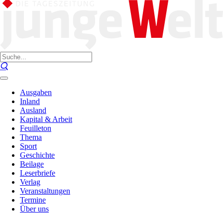
Ausgaben
Inland
Ausland
Kapital & Arbeit
Feuilleton
Thema
Sport
Geschichte
Beilage
Leserbriefe
Verlag
Veranstaltungen
Termine
Über uns