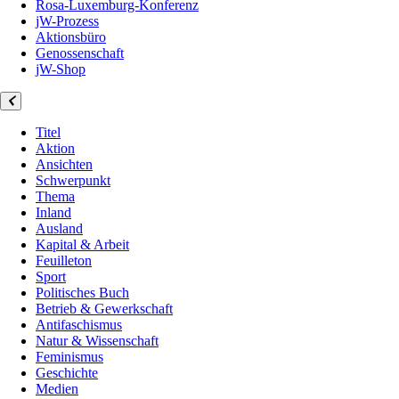
Rosa-Luxemburg-Konferenz
jW-Prozess
Aktionsbüro
Genossenschaft
jW-Shop
Titel
Aktion
Ansichten
Schwerpunkt
Thema
Inland
Ausland
Kapital & Arbeit
Feuilleton
Sport
Politisches Buch
Betrieb & Gewerkschaft
Antifaschismus
Natur & Wissenschaft
Feminismus
Geschichte
Medien