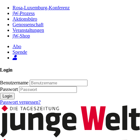
Zum
Rosa-Luxemburg-Konferenz
Inhalt
jW-Prozess
der
Aktionsbüro
Seite
Genossenschaft
Veranstaltungen
jW-Shop
Abo
Spende
Login
Benutzername
Passwort
Login
Passwort vergessen?