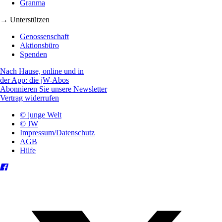
Granma
→ Unterstützen
Genossenschaft
Aktionsbüro
Spenden
Nach Hause, online und in
der App: die jW-Abos
Abonnieren Sie unsere Newsletter
Vertrag widerrufen
© junge Welt
© JW
Impressum/Datenschutz
AGB
Hilfe