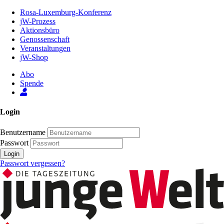
Zum
Rosa-Luxemburg-Konferenz
Inhalt
jW-Prozess
der
Aktionsbüro
Seite
Genossenschaft
Veranstaltungen
jW-Shop
Abo
Spende
Login
Benutzername
Passwort
Login
Passwort vergessen?