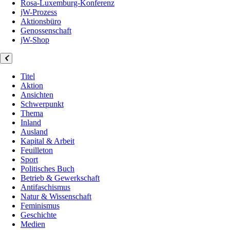
Rosa-Luxemburg-Konferenz
jW-Prozess
Aktionsbüro
Genossenschaft
jW-Shop
Titel
Aktion
Ansichten
Schwerpunkt
Thema
Inland
Ausland
Kapital & Arbeit
Feuilleton
Sport
Politisches Buch
Betrieb & Gewerkschaft
Antifaschismus
Natur & Wissenschaft
Feminismus
Geschichte
Medien