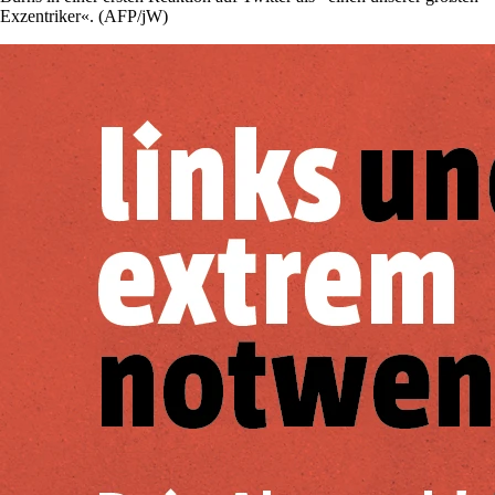
Exzentriker«. (AFP/jW)