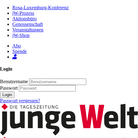
Zum
Rosa-Luxemburg-Konferenz
Inhalt
jW-Prozess
der
Aktionsbüro
Seite
Genossenschaft
Veranstaltungen
jW-Shop
Abo
Spende
Login
Benutzername
Passwort
Login
Passwort vergessen?