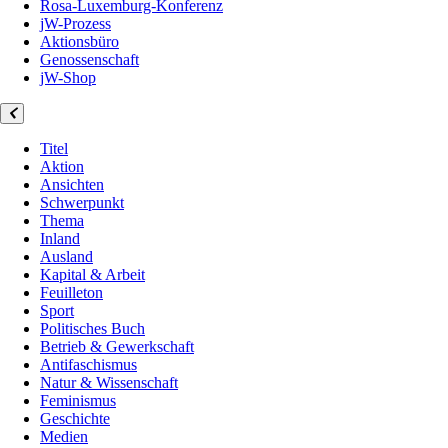
Rosa-Luxemburg-Konferenz
jW-Prozess
Aktionsbüro
Genossenschaft
jW-Shop
Titel
Aktion
Ansichten
Schwerpunkt
Thema
Inland
Ausland
Kapital & Arbeit
Feuilleton
Sport
Politisches Buch
Betrieb & Gewerkschaft
Antifaschismus
Natur & Wissenschaft
Feminismus
Geschichte
Medien