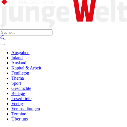
Ausgaben
Inland
Ausland
Kapital & Arbeit
Feuilleton
Thema
Sport
Geschichte
Beilage
Leserbriefe
Verlag
Veranstaltungen
Termine
Über uns