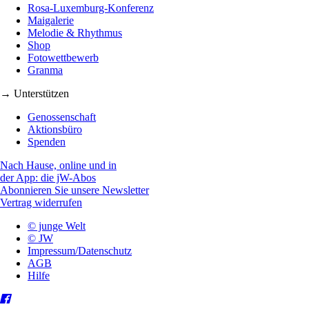
Rosa-Luxemburg-Konferenz
Maigalerie
Melodie & Rhythmus
Shop
Fotowettbewerb
Granma
→ Unterstützen
Genossenschaft
Aktionsbüro
Spenden
Nach Hause, online und in
der App: die jW-Abos
Abonnieren Sie unsere Newsletter
Vertrag widerrufen
© junge Welt
© JW
Impressum/Datenschutz
AGB
Hilfe