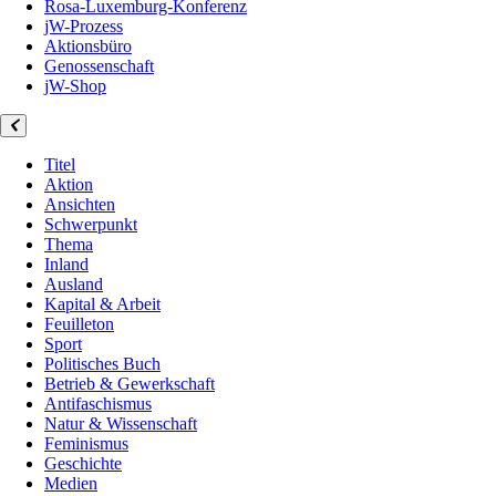
Rosa-Luxemburg-Konferenz
jW-Prozess
Aktionsbüro
Genossenschaft
jW-Shop
Titel
Aktion
Ansichten
Schwerpunkt
Thema
Inland
Ausland
Kapital & Arbeit
Feuilleton
Sport
Politisches Buch
Betrieb & Gewerkschaft
Antifaschismus
Natur & Wissenschaft
Feminismus
Geschichte
Medien