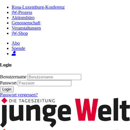
Zum
Rosa-Luxemburg-Konferenz
Inhalt
jW-Prozess
der
Aktionsbüro
Seite
Genossenschaft
Veranstaltungen
jW-Shop
Abo
Spende
Login
Benutzername
Passwort
Login
Passwort vergessen?