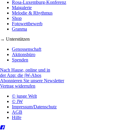
Rosa-Luxemburg-Konferenz
Maigalerie
Melodie & Rhythmus
Shop
Fotowettbewerb
Granma
→ Unterstützen
Genossenschaft
Aktionsbüro
Spenden
Nach Hause, online und in
der App: die jW-Abos
Abonnieren Sie unsere Newsletter
Vertrag widerrufen
© junge Welt
© JW
Impressum/Datenschutz
AGB
Hilfe