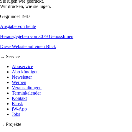
Sie lügen wie gedruckt.
Wir drucken, wie sie lügen.
Gegründet 1947
Ausgabe von heute
Herausgegeben von 3079 GenossInnen
Diese Website auf einen Blick
→ Service
Aboservice
Abo kündigen
Newsletter
Werben
Veranstaltungen
Terminkalender
Kontakt
Kiosk
jW-App
Jobs
→ Projekte