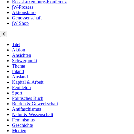
Rosa-Luxemburg-Konferenz
jW-Prozess
Aktionsbüro
Genossenschaft
jW-Shop
Titel
Aktion
Ansichten
Schwerpunkt
Thema
Inland
Ausland
Kapital & Arbeit
Feuilleton
Sport
Politisches Buch
Betrieb & Gewerkschaft
Antifaschismus
Natur & Wissenschaft
Feminismus
Geschichte
Medien