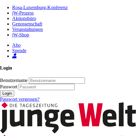
Zum
Rosa-Luxemburg-Konferenz
Inhalt
jW-Prozess
der
Aktionsbüro
Seite
Genossenschaft
Veranstaltungen
jW-Shop
Abo
Spende
Login
Benutzername
Passwort
Login
Passwort vergessen?