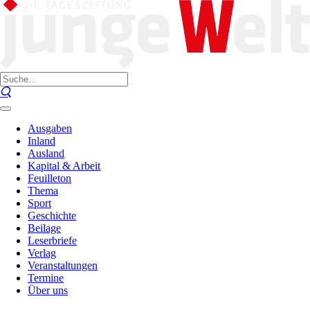
Ausgaben
Inland
Ausland
Kapital & Arbeit
Feuilleton
Thema
Sport
Geschichte
Beilage
Leserbriefe
Verlag
Veranstaltungen
Termine
Über uns