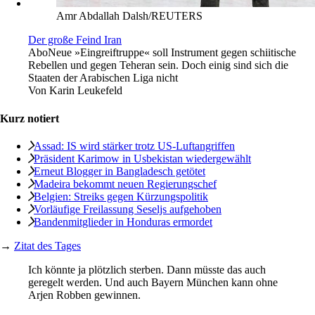
Amr Abdallah Dalsh/REUTERS
Der große Feind Iran
Abo
Neue »Eingreiftruppe« soll Instrument gegen schiitische
Rebellen und gegen Teheran sein. Doch einig sind sich die
Staaten der Arabischen Liga nicht
Von
Karin Leukefeld
Kurz notiert
Assad: IS wird stärker trotz US-Luftangriffen
Präsident Karimow in Usbekistan wiedergewählt
Erneut Blogger in Bangladesch getötet
Madeira bekommt neuen Regierungschef
Belgien: Streiks gegen Kürzungspolitik
Vorläufige Freilassung Seseljs aufgehoben
Bandenmitglieder in Honduras ermordet
→
Zitat des Tages
Ich könnte ja plötzlich sterben. Dann müsste das auch
geregelt werden. Und auch Bayern München kann ohne
Arjen Robben gewinnen.