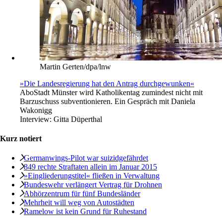
Martin Gerten/dpa/lnw
»Die Landesregierung hat den Antrag durchgewunken«
Abo
Stadt Münster wird Katholikentag zumindest nicht mit
Barzuschuss subventionieren. Ein Gespräch mit Daniela
Wakonigg
Interview:
Gitta Düperthal
Kurz notiert
Germanwings-Pilot war suizidgefährdet
849 rechte Straftaten allein im Januar 2015
»Eingliederungstitel« fließen in Verwaltung
Bundeswehr verlängert Vertrag für Drohnen
Abhörzentrum für fünf Bundesländer
Mehrheit will weg von Autostädten
Ramelow ist kein Grund für Ruhestand