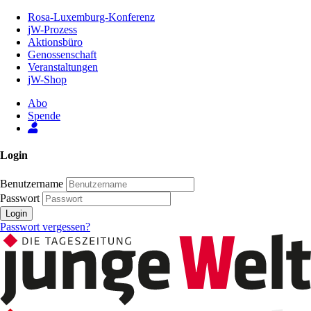
Zum
Rosa-Luxemburg-Konferenz
Inhalt
jW-Prozess
der
Aktionsbüro
Seite
Genossenschaft
Veranstaltungen
jW-Shop
Abo
Spende
Login
Benutzername
Passwort
Login
Passwort vergessen?