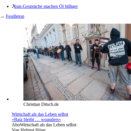
Iran-Gespräche machen Öl billiger
→
Feuilleton
Christian Ditsch.de
Wirtschaft als das Leben selbst
»Baiz bleibt … woanders«
Abo
Wirtschaft als das Leben selbst
Von
Helmut Höge