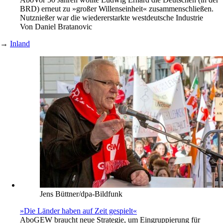
BRD) erneut zu »großer Willenseinheit« zusammenschließen.
Nutznießer war die wiedererstarkte westdeutsche Industrie
Von
Daniel Bratanovic
→
Inland
Jens Büttner/dpa-Bildfunk
»Die Länder haben auf Zeit gespielt«
Abo
GEW braucht neue Strategie, um Eingruppierung für