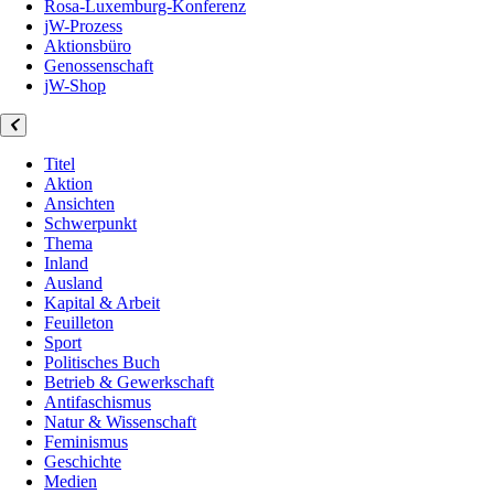
Rosa-Luxemburg-Konferenz
jW-Prozess
Aktionsbüro
Genossenschaft
jW-Shop
Titel
Aktion
Ansichten
Schwerpunkt
Thema
Inland
Ausland
Kapital & Arbeit
Feuilleton
Sport
Politisches Buch
Betrieb & Gewerkschaft
Antifaschismus
Natur & Wissenschaft
Feminismus
Geschichte
Medien